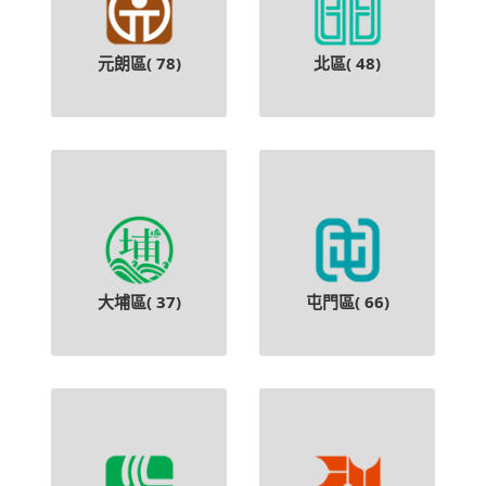
元朗區(
78
)
北區(
48
)
大埔區(
37
)
屯門區(
66
)