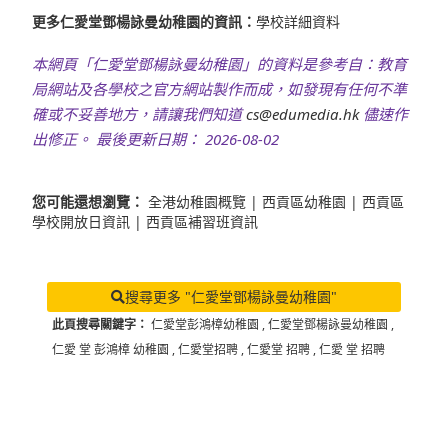
更多仁愛堂鄧楊詠曼幼稚園的資訊：
學校詳細資料
本網頁「仁愛堂鄧楊詠曼幼稚園」的資料是參考自：教育
局網站及各學校之官方網站製作而成，如發現有任何不準
確或不妥善地方，請讓我們知道
cs@edumedia.hk
儘速作
出修正。 最後更新日期： 2026-08-02
您可能還想瀏覽：
全港幼稚園概覽
|
西貢區幼稚園
|
西貢區
學校開放日資訊
|
西貢區補習班資訊
搜尋更多 "仁愛堂鄧楊詠曼幼稚園"
此頁搜尋關鍵字：
仁愛堂彭鴻樟幼稚園
,
仁愛堂鄧楊詠曼幼稚園
,
仁愛 堂 彭鴻樟 幼稚園
,
仁愛堂招聘
,
仁愛堂 招聘
,
仁愛 堂 招聘