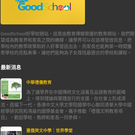
GoodSchool好學校網站，這是由教育傳媒營運的教育網站，我們期
望成為教育界和家長之間的橋樑，讓學界可以在這裡發放訊息，把
學校內的教學政策和好人好事發送出去，而家長也能夠第一時間獲
悉學校的亮點美事，讓他們能夠為子女尋找最適合的學校和課程。
最新消息
中華禮儀教育
為了讓學界在中國傳統文化涵養及品德教育的範疇
上，得到理論與實踐並行的支援，在社會上形成清
流，造福下一代，香港中文大學文學院國學中心聯同清華大學中國
經學研究院和馮燊均國學基金會，攜手推動「禮儀文明教育項
目」，歡迎學校、教師和家長一同參與。
惠僑英文中學：世界學堂