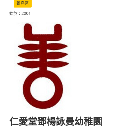
離島區
始於：2001
仁愛堂鄧楊詠曼幼稚園