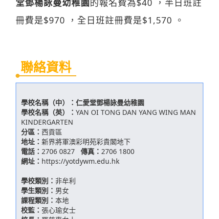
堂鄧楊詠曼幼稚園
的報名費為$40 ，半日班註
冊費是$970 ，全日班註冊費是$1,570 。
聯絡資料
學校名稱（中）：
仁愛堂鄧楊詠曼幼稚園
學校名稱（英）：
YAN OI TONG DAN YANG WING MAN
KINDERGARTEN
分區：
西貢區
地址：
新界將軍澳彩明苑彩貴閣地下
電話：
2706 0827
傳真：
2706 1800
網址：
https://yotdywm.edu.hk
學校類別：
非牟利
學生類別：
男女
課程類別：
本地
校監：
張心瑜女士