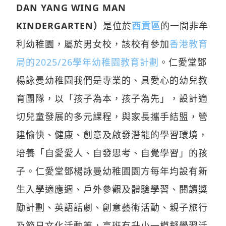
DAN YANG WING MAN
KINDERGARTEN）
是位於
西貢區
的一間非牟
利幼稚園，屬於男女校，該校有參加
香港教育
局的2025/26學年幼稚園教育計劃
。仁愛堂鄧
楊詠曼幼稚園我們是專業的、具愛心的幼兒教
育團隊，以「孩子為本，孩子為先」，設計適
切兒童發展的多元課程，與家長攜手結盟，營
建愉快、健康、創意及啟發潛能的學習環境，
培養「自愛愛人、自發思考、自覺學習」的孩
子。仁愛堂鄧楊詠曼幼稚園園方每年均設有新
生入學適應週、戶外參觀及體驗學習、閱讀獎
勵計劃、英語話劇、創意藝術活動、親子旅行
及節日文化活動等，高班有升小一模擬學習活