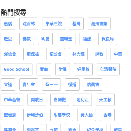
熱門搜尋
惠僑
沈香林
東華三院
基灣
潮州會館
啟思
佛教
明愛
靈糧堂
福建
保良局
浸信會
聖保祿
聖公會
林大輝
道教
中華
Good School
寶血
附屬
好學校
仁濟醫院
宣道
青年會
聖三一
循道
信義會
中華基督
開放日
嘉諾撒
地利亞
天主教
聖若瑟
伊利沙伯
附屬學校
黃大仙
香港
路德會
李兆基
九龍
商會
紀念學校
新界