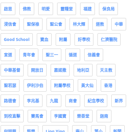
啟思
佛教
明愛
靈糧堂
福建
保良局
浸信會
聖保祿
聖公會
林大輝
道教
中華
Good School
寶血
附屬
好學校
仁濟醫院
宣道
青年會
聖三一
循道
信義會
中華基督
開放日
嘉諾撒
地利亞
天主教
聖若瑟
伊利沙伯
附屬學校
黃大仙
香港
路德會
李兆基
九龍
商會
紀念學校
新界
到校直擊
賽馬會
李國寶
樂善堂
迦南
何明華
堅樂
Ling Ying
康山
葉小
新聞