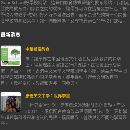
GoodSchool好學校網站，這是由教育傳媒營運的教育網站，我們期
望成為教育界和家長之間的橋樑，讓學界可以在這裡發放訊息，把
學校內的教學政策和好人好事發送出去，而家長也能夠第一時間獲
悉學校的亮點美事，讓他們能夠為子女尋找最適合的學校和課程。
最新消息
中華禮儀教育
為了讓學界在中國傳統文化涵養及品德教育的範疇
上，得到理論與實踐並行的支援，在社會上形成清
流，造福下一代，香港中文大學文學院國學中心聯同清華大學中國
經學研究院和馮燊均國學基金會，攜手推動「禮儀文明教育項
目」，歡迎學校、教師和家長一同參與。
惠僑英文中學：世界學堂
「世界學堂計劃」是惠僑課外活動計劃的重點，早於
2001年，惠僑配合教育改革建議開展該計劃，冀盼學
生超越學科課程和考試的局限，擴闊眼界，體驗與別不同的學習經
歷。