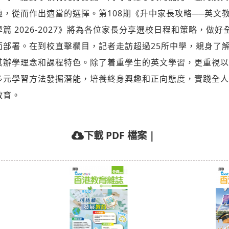
趣，從而作出適當的選擇。第108期《升中家長攻略──英文
學篇 2026-2027》將為各位家長分享選校日程和策略，做好
面部署。在到校直擊欄目，記者走訪超過25所中學，親身了
其辦學理念和課程特色。除了着重學生的英文學習，更重視以
多元學習方法發掘潛能，培養終身興趣和正向態度，實踐全人
教育。
下載 PDF 檔案
|