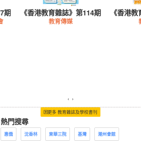
7期
《香港教育雜誌》第114期
《香港教育
教育傳媒
教
‹
›
更多 教育雜誌及學校書刊
熱門搜尋
惠僑
沈香林
東華三院
基灣
潮州會館