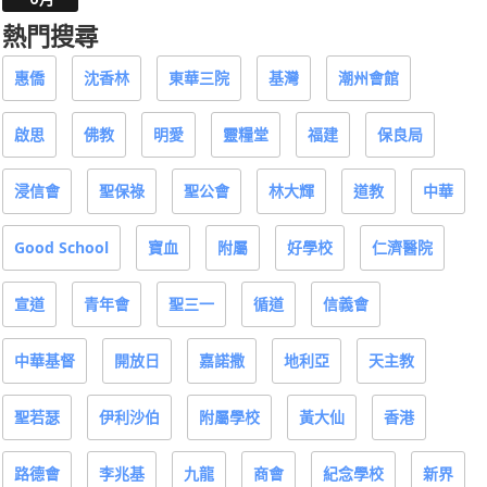
熱門搜尋
惠僑
沈香林
東華三院
基灣
潮州會館
啟思
佛教
明愛
靈糧堂
福建
保良局
浸信會
聖保祿
聖公會
林大輝
道教
中華
Good School
寶血
附屬
好學校
仁濟醫院
宣道
青年會
聖三一
循道
信義會
中華基督
開放日
嘉諾撒
地利亞
天主教
聖若瑟
伊利沙伯
附屬學校
黃大仙
香港
路德會
李兆基
九龍
商會
紀念學校
新界