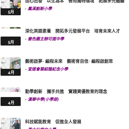
由心出發 以生為本 善用獨特環境 拓展多元體驗
-
鳳溪創新小學
5月
深化英語素養 開拓多元發展平台 培育未來人才
-
嗇色園主辦可道中學
5月
藝術啟夢 · 編程未來 藝術育自信 · 編程啟創思
-
宣道會葉紹蔭紀念小學
4月
勤學創新 攜手共進 實踐資優教育的理念
-
漢華中學(小學部)
4月
科技賦能教育 促進全人發展