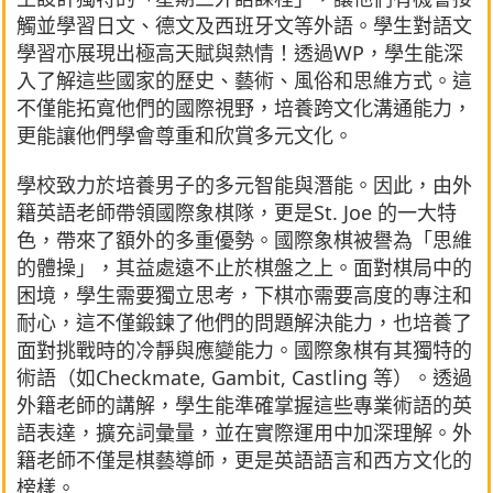
觸並學習日文、德文及西班牙文等外語。學生對語文
學習亦展現出極高天賦與熱情！透過WP，學生能深
入了解這些國家的歷史、藝術、風俗和思維方式。這
不僅能拓寬他們的國際視野，培養跨文化溝通能力，
更能讓他們學會尊重和欣賞多元文化。
學校致力於培養男子的多元智能與潛能。因此，由外
籍英語老師帶領國際象棋隊，更是St. Joe 的一大特
色，帶來了額外的多重優勢。國際象棋被譽為「思維
的體操」，其益處遠不止於棋盤之上。面對棋局中的
困境，學生需要獨立思考，下棋亦需要高度的專注和
耐心，這不僅鍛鍊了他們的問題解決能力，也培養了
面對挑戰時的冷靜與應變能力。國際象棋有其獨特的
術語（如Checkmate, Gambit, Castling 等）。透過
外籍老師的講解，學生能準確掌握這些專業術語的英
語表達，擴充詞彙量，並在實際運用中加深理解。外
籍老師不僅是棋藝導師，更是英語語言和西方文化的
榜樣。