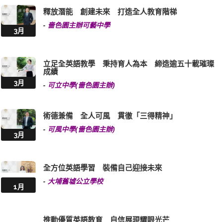
釋放潛能 創建未來 打造全人教育階梯
-
嗇色園主辦可藝中學
3月
立足全英語教學 秉持育人為本 締造逾五十載璀璨
成績
3月
-
可立中學(嗇色園主辦)
術德兼備 全人可風 貫徹「三得精神」
-
可風中學(嗇色園主辦)
3月
全方位英語學習 裝備自己迎接未來
-
大埔舊墟公立學校
1月
推動優質英語教育 自信展現耀眼光芒