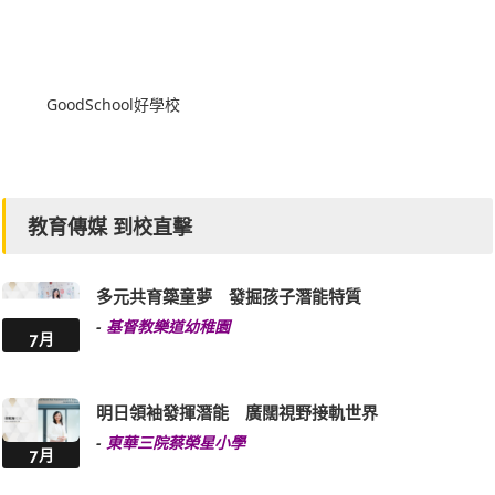
GoodSchool好學校
教育傳媒 到校直擊
多元共育築童夢 發掘孩子潛能特質
-
基督教樂道幼稚園
7月
明日領袖發揮潛能 廣闊視野接軌世界
-
東華三院蔡榮星小學
7月