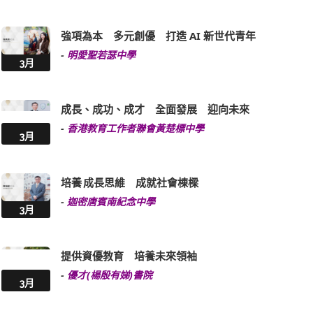
強項為本 多元創優 打造 AI 新世代青年
-
明愛聖若瑟中學
3月
成長、成功、成才 全面發展 迎向未來
-
香港教育工作者聯會黃楚標中學
3月
培養 成長思維 成就社會棟樑
-
迦密唐賓南紀念中學
3月
提供資優教育 培養未來領袖
-
優才(楊殷有娣)書院
3月