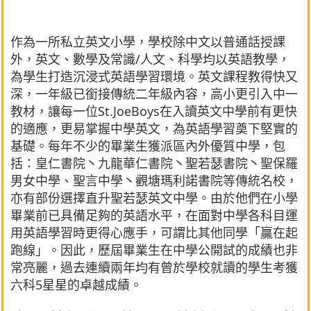
作為一所私立英文小學，學校除中文以普通話授課
外，英文、數學及常識/人文、科學均以英語教學，
為學生打造沉浸式英語學習環境。英文課程教得快又
深，一年級已銜接傳統二年級內容，高小更引入中一
教材，讓每一位St.JoeBoys在入讀英文中學前有更快
的適應，更易掌握中學英文，為英語學習奠下堅實的
基礎。每年不少的畢業生獲派區內外優質中學，包
括：皇仁書院丶九龍華仁書院丶聖若瑟書院丶聖保羅
男女中學、聖言中學丶觀塘瑪利諾書院等傳統名校，
亦有部份選擇直升聖若瑟英文中學。由於他們在小學
畢業前已具備足夠的英語水平，在面對中學各科目運
用英語學習時更得心應手，可謂比其他同學「贏在起
跑線」。因此，歷屆畢業生在中學公開試的成績也非
常亮麗，過去連續兩年均有曾於學校就讀的學生考獲
六科5星星的卓越成績。