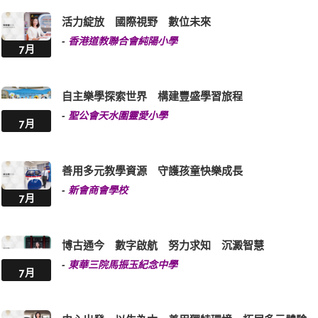
活力綻放 國際視野 數位未來
-
香港道教聯合會純陽小學
7月
自主樂學探索世界 構建豐盛學習旅程
-
聖公會天水圍靈愛小學
7月
善用多元教學資源 守護孩童快樂成長
-
新會商會學校
7月
博古通今 數字啟航 努力求知 沉澱智慧
-
東華三院馬振玉紀念中學
7月