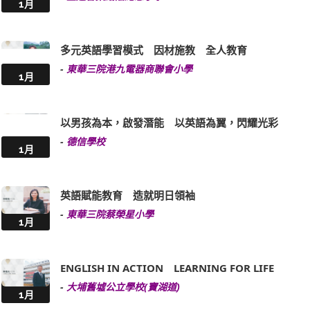
1月
多元英語學習模式 因材施教 全人教育
-
東華三院港九電器商聯會小學
1月
以男孩為本，啟發潛能 以英語為翼，閃耀光彩
-
德信學校
1月
英語賦能教育 造就明日領袖
-
東華三院蔡榮星小學
1月
ENGLISH IN ACTION LEARNING FOR LIFE
-
大埔舊墟公立學校(寶湖道)
1月