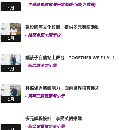
-
中華基督教會灣仔堂基道小學(九龍城)
1月
建設國際文化校園 提供多元英語活動
-
路德會聖十架學校
1月
讓孩子自信站上舞台 TOGETHER WE F.L.Y. ！
-
聖若瑟英文小學
1月
具備優秀英語能力 面向世界培育優才
-
東華三院曾憲備小學
1月
多元課程設計 享受英語樂趣
-
聖公會置富始南小學
1月