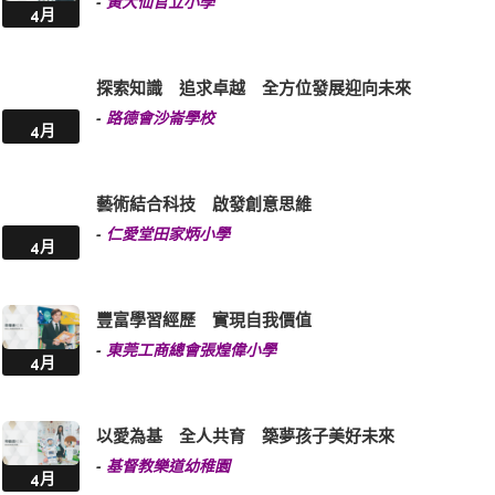
-
黃大仙官立小學
4月
探索知識 追求卓越 全方位發展迎向未來
-
路德會沙崙學校
4月
藝術結合科技 啟發創意思維
-
仁愛堂田家炳小學
4月
豐富學習經歷 實現自我價值
-
東莞工商總會張煌偉小學
4月
以愛為基 全人共育 築夢孩子美好未來
-
基督教樂道幼稚園
4月