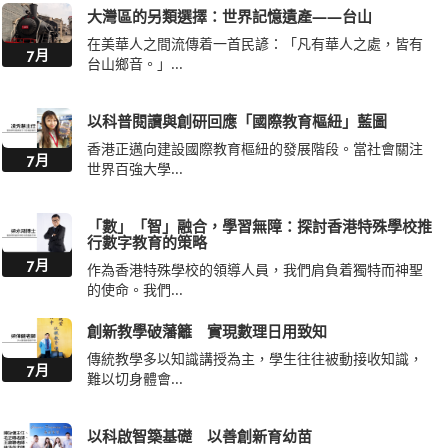
大灣區的另類選擇：世界記憶遺產——台山
在美華人之間流傳着一首民諺：「凡有華人之處，皆有
7月
台山鄉音。」...
以科普閱讀與創研回應「國際教育樞紐」藍圖
香港正邁向建設國際教育樞紐的發展階段。當社會關注
7月
世界百強大學...
「數」「智」融合，學習無障：探討香港特殊學校推
行數字教育的策略
7月
作為香港特殊學校的領導人員，我們肩負着獨特而神聖
的使命。我們...
創新教學破藩籬 實現數理日用致知
傳統教學多以知識講授為主，學生往往被動接收知識，
7月
難以切身體會...
以科啟智築基礎 以善創新育幼苗