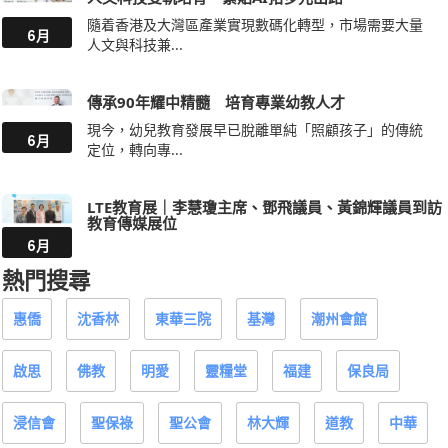
隨着香港及大灣區產業實現數碼化轉型，市場需要大量
6月
人文與科技兼...
傳承90年耀中精髓 培育專業幼教人才
現今，幼兒教育發展早已脫離單純「照顧孩子」的傳統
6月
定位，轉向專...
LTE教育展｜李慧瓊主席、鄧飛議員、黃錦輝議員到訪
教育傳媒展位
6月
熱門搜尋
惠僑
沈香林
東華三院
基灣
潮州會館
啟思
佛教
明愛
靈糧堂
福建
保良局
浸信會
聖保祿
聖公會
林大輝
道教
中華