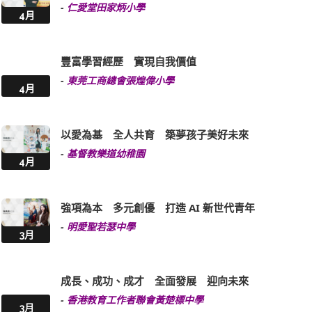
-
仁愛堂田家炳小學
4月
豐富學習經歷 實現自我價值
-
東莞工商總會張煌偉小學
4月
以愛為基 全人共育 築夢孩子美好未來
-
基督教樂道幼稚園
4月
強項為本 多元創優 打造 AI 新世代青年
-
明愛聖若瑟中學
3月
成長、成功、成才 全面發展 迎向未來
-
香港教育工作者聯會黃楚標中學
3月