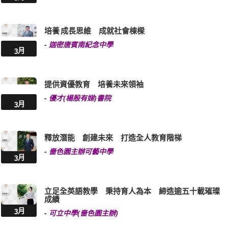
培養 成長思維 成就社會棟樑
-
迦密唐賓南紀念中學
3月
提供資優教育 培養未來領袖
-
優才(楊殷有娣)書院
3月
釋放潛能 創建未來 打造全人教育階梯
-
嗇色園主辦可藝中學
3月
立足全英語教學 秉持育人為本 締造逾五十載璀璨
成績
3月
-
可立中學(嗇色園主辦)