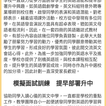
學校一直致力從多方面誘發學生的英語潛能和提早部
署升中興趣，如英語戲劇學會，英文科組特意外聘專
業導師到校任教，啟發同學的表演和英語潛能。劉老
師表示，藉着這項課外活動，校方從中發現有多位同
學，在英語發音演說方面具有超卓表現，猶如英文母
語者般流利。因此，在一套四冊的英語雜誌式教材
中，有部分內容由該幾位同學負責錄製，此舉大大鼓
勵了朋輩努力學習的動力，優秀的同學願意帶動其他
學生的學習，形成良好的學習氛圍，彼此間交流英文
會話心得。此外，為進一步加強同學的英語水平及進
度，學校亦提供了劍橋英語班，與校本課程相互配
合，提升學生的英語學習成效，同時亦作為升中選校
的加分項，因此計劃一直深受家長歡迎。
模擬面試訓練 提早部署升中
協助同學入讀心儀的英文中學，一直都是學校的重點
工作，教學團隊自小一起便誘發同學對英語的學習興