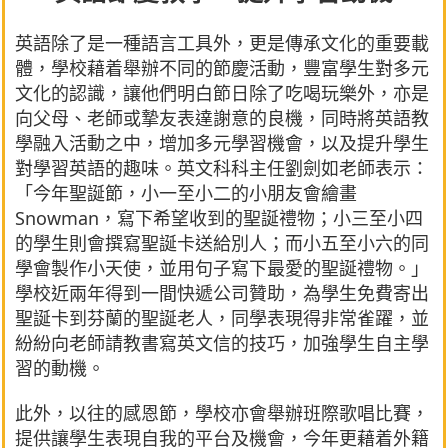
英語除了是一種語言工具外，更是傳承文化的重要載
體，學校藉着舉辦不同的節慶活動，豐富學生對多元
文化的認識，讓他們明白節日除了吃喝玩樂外，亦是
向父母、老師或摯友表達謝意的良機，同時將英語教
學融入活動之中，增加多元學習機會，以及提升學生
對學習英語的趣味。英文科科主任劉劍如老師表示：
「今年聖誕節，小一至小二的小朋友會繪畫
Snowman，寫下希望收到的聖誕禮物；小三至小四
的學生則會撰寫聖誕卡送給別人；而小五至小六的同
學會製作小天使，並用句子寫下最愛的聖誕禮物。」
學校近兩年得到一間快遞公司贊助，為學生免費寄出
聖誕卡到芬蘭的聖誕老人，同學表現得非常雀躍，並
紛紛向老師請教書寫英文信的技巧，加強學生自主學
習的動機。
此外，以往的感恩節，學校亦會舉辦班際歌唱比賽，
提供讓學生表現自我的平台及機會，今年更藉着外籍