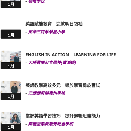
-
德信學校
1月
英語賦能教育 造就明日領袖
-
東華三院蔡榮星小學
1月
ENGLISH IN ACTION LEARNING FOR LIFE
-
大埔舊墟公立學校(寶湖道)
1月
英語教學高效多元 樂於學習勇於嘗試
-
元朗朗屏邨惠州學校
1月
掌握英語學習技巧 提升邏輯思維能力
-
樂善堂梁黃蕙芳紀念學校
1月