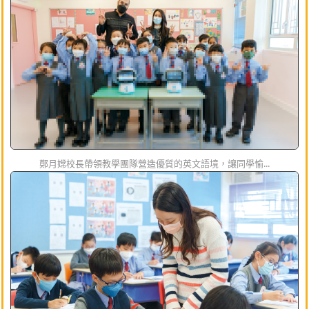
鄭月嫦校長帶領教學團隊營造優質的英文語境，讓同學愉...