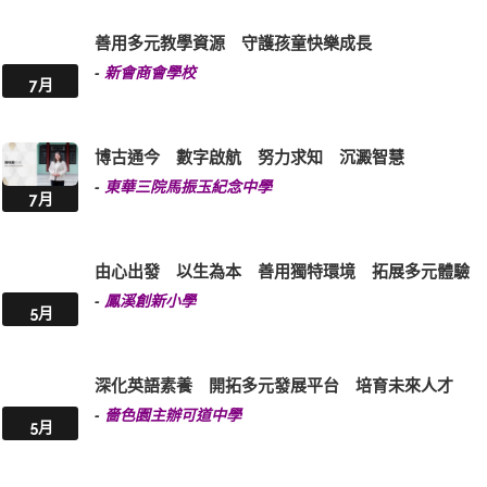
善用多元教學資源 守護孩童快樂成長
-
新會商會學校
7月
博古通今 數字啟航 努力求知 沉澱智慧
-
東華三院馬振玉紀念中學
7月
由心出發 以生為本 善用獨特環境 拓展多元體驗
-
鳳溪創新小學
5月
深化英語素養 開拓多元發展平台 培育未來人才
-
嗇色園主辦可道中學
5月