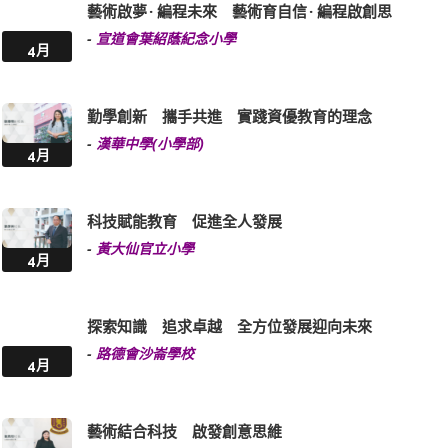
藝術啟夢 · 編程未來 藝術育自信 · 編程啟創思
-
宣道會葉紹蔭紀念小學
4月
勤學創新 攜手共進 實踐資優教育的理念
-
漢華中學(小學部)
4月
科技賦能教育 促進全人發展
-
黃大仙官立小學
4月
探索知識 追求卓越 全方位發展迎向未來
-
路德會沙崙學校
4月
藝術結合科技 啟發創意思維