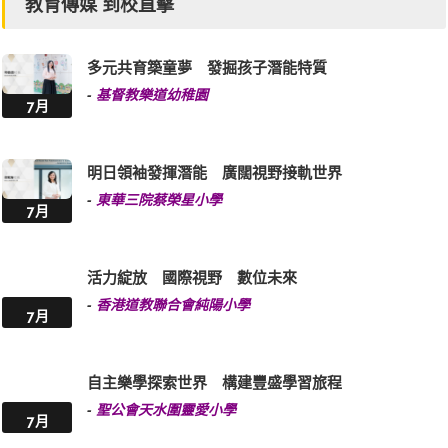
教育傳媒 到校直擊
多元共育築童夢 發掘孩子潛能特質
-
基督教樂道幼稚園
7月
明日領袖發揮潛能 廣闊視野接軌世界
-
東華三院蔡榮星小學
7月
活力綻放 國際視野 數位未來
-
香港道教聯合會純陽小學
7月
自主樂學探索世界 構建豐盛學習旅程
-
聖公會天水圍靈愛小學
7月