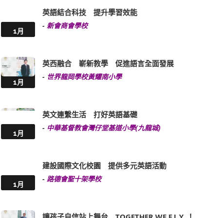
英語結合科技 提升學習效能
-
新會商會學校
1月
英西融合 嶄新教學 促進語言全面發展
-
世界龍岡學校黃耀南小學
1月
英文連繫生活 打好英語基礎
-
中華基督教會灣仔堂基道小學(九龍城)
1月
建設國際文化校園 提供多元英語活動
-
路德會聖十架學校
1月
讓孩子自信站上舞台 TOGETHER WE F.L.Y. ！