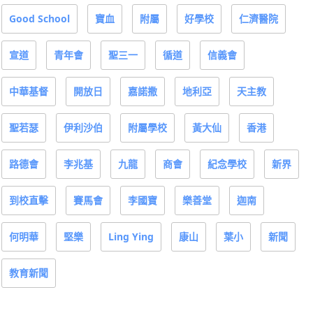
Good School
寶血
附屬
好學校
仁濟醫院
宣道
青年會
聖三一
循道
信義會
中華基督
開放日
嘉諾撒
地利亞
天主教
聖若瑟
伊利沙伯
附屬學校
黃大仙
香港
路德會
李兆基
九龍
商會
紀念學校
新界
到校直擊
賽馬會
李國寶
樂善堂
迦南
何明華
堅樂
Ling Ying
康山
葉小
新聞
教育新聞