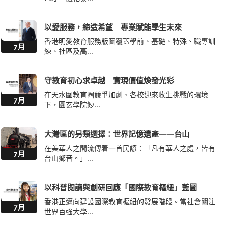
以愛服務，締造希望 專業賦能學生未來
香港明愛教育服務版圖覆蓋學前、基礎、特殊、職專訓
7月
練、社區及高...
守教育初心求卓越 實現價值煥發光彩
在天水圍教育圈競爭加劇、各校迎來收生挑戰的環境
7月
下，圓玄學院妙...
大灣區的另類選擇：世界記憶遺產——台山
在美華人之間流傳着一首民諺：「凡有華人之處，皆有
7月
台山鄉音。」...
以科普閱讀與創研回應「國際教育樞紐」藍圖
香港正邁向建設國際教育樞紐的發展階段。當社會關注
7月
世界百強大學...