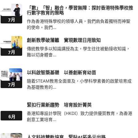
「數」「智」融合，學習無障：探討香港特殊學校推
行數字教育的策略
7月
作為香港特殊學校的領導人員，我們肩負着獨特而神聖
的使命。我們...
創新教學破藩籬 實現數理日用致知
傳統教學多以知識講授為主，學生往往被動接收知識，
7月
難以切身體會...
以科啟智築基礎 以善創新育幼苗
隨着STEAM教育全面普及，小學科學素養的啟蒙培育成
7月
為基礎教育的...
緊扣行業新趨勢 培育設計菁英
香港知專設計學院（HKDI）致力提供優質教育，為香港
6月
創意工業培育...
人文科技雙軌培育 緊貼AI拓多元出路