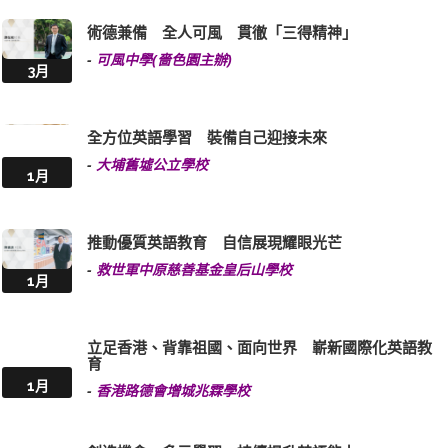
術德兼備 全人可風 貫徹「三得精神」
-
可風中學(嗇色園主辦)
3月
全方位英語學習 裝備自己迎接未來
-
大埔舊墟公立學校
1月
推動優質英語教育 自信展現耀眼光芒
-
救世軍中原慈善基金皇后山學校
1月
立足香港、背靠祖國、面向世界 嶄新國際化英語教
育
1月
-
香港路德會增城兆霖學校