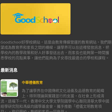
GoodSchool好學校網站，這是由教育傳媒營運的教育網站，我們期
望成為教育界和家長之間的橋樑，讓學界可以在這裡發放訊息，把
學校內的教學政策和好人好事發送出去，而家長也能夠第一時間獲
悉學校的亮點美事，讓他們能夠為子女尋找最適合的學校和課程。
最新消息
中華禮儀教育
為了讓學界在中國傳統文化涵養及品德教育的範疇
上，得到理論與實踐並行的支援，在社會上形成清
流，造福下一代，香港中文大學文學院國學中心聯同清華大學中國
經學研究院和馮燊均國學基金會，攜手推動「禮儀文明教育項
目」，歡迎學校、教師和家長一同參與。