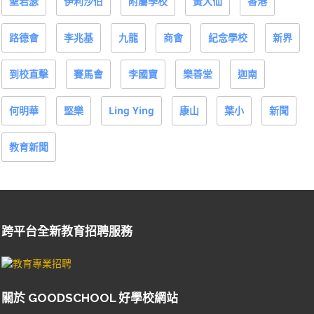
聖若瑟
伊利沙伯
附屬學校
黃大仙
香港
路德會
李兆基
九龍
商會
紀念學校
新界
到校直擊
賽馬會
李國寶
樂善堂
迦南
何明華
堅樂
Ling Ying
康山
葉小
新聞
教育新聞
跨平台全新教育招聘服務
關於 GOODSCHOOL 好學校網站