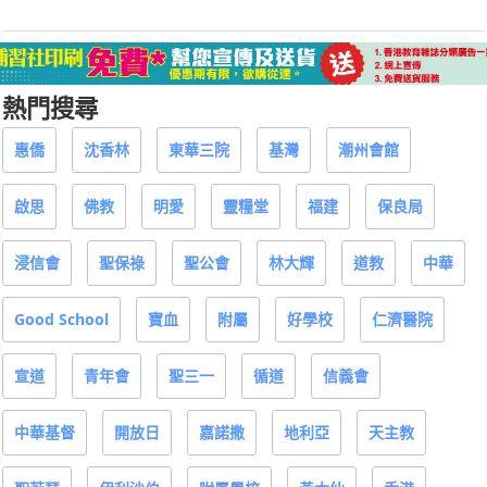
熱門搜尋
惠僑
沈香林
東華三院
基灣
潮州會館
啟思
佛教
明愛
靈糧堂
福建
保良局
浸信會
聖保祿
聖公會
林大輝
道教
中華
Good School
寶血
附屬
好學校
仁濟醫院
宣道
青年會
聖三一
循道
信義會
中華基督
開放日
嘉諾撒
地利亞
天主教