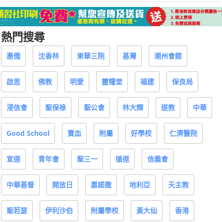
熱門搜尋
惠僑
沈香林
東華三院
基灣
潮州會館
啟思
佛教
明愛
靈糧堂
福建
保良局
浸信會
聖保祿
聖公會
林大輝
道教
中華
Good School
寶血
附屬
好學校
仁濟醫院
宣道
青年會
聖三一
循道
信義會
中華基督
開放日
嘉諾撒
地利亞
天主教
聖若瑟
伊利沙伯
附屬學校
黃大仙
香港