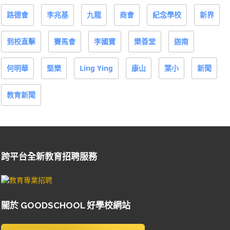
路德會
李兆基
九龍
商會
紀念學校
新界
到校直擊
賽馬會
李國寶
樂善堂
迦南
何明華
堅樂
Ling Ying
康山
葉小
新聞
教育新聞
跨平台全新教育招聘服務
關於 GOODSCHOOL 好學校網站