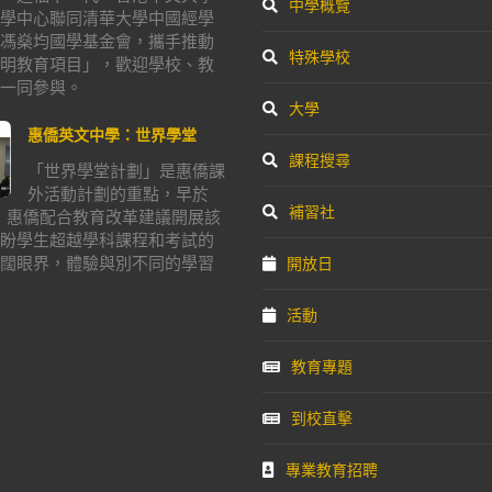
中學概覽
學中心聯同清華大學中國經學
馮燊均國學基金會，攜手推動
特殊學校
明教育項目」，歡迎學校、教
一同參與。
大學
惠僑英文中學：世界學堂
課程搜尋
「世界學堂計劃」是惠僑課
外活動計劃的重點，早於
補習社
年，惠僑配合教育改革建議開展該
盼學生超越學科課程和考試的
闊眼界，體驗與別不同的學習
開放日
活動
教育專題
到校直擊
專業教育招聘