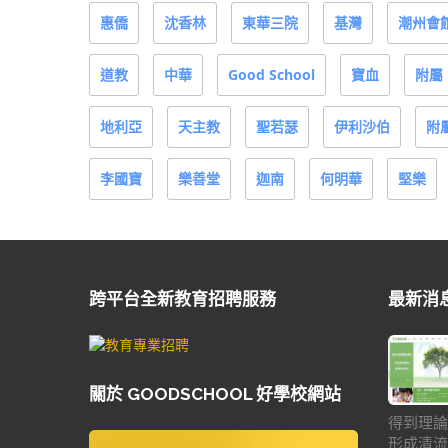
惠僑
沈香林
東華三院
基灣
潮州會
道教
中華
Good School
寶血
附屬
地利亞
天主教
聖若瑟
伊利沙伯
附
李國寶
樂善堂
迦南
何明華
堅樂
跨平台全新教育招聘服務
最新消
關於 GOODSCHOOL 好學校網站
得到理論
形成清流