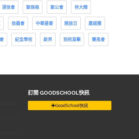
浸信會
聖保祿
聖公會
林大輝
道
信義會
中華基督
開放日
嘉諾撒
會
紀念學校
新界
到校直擊
賽馬會
訂閱 GOODSCHOOL快訊
GoodSchool快訊