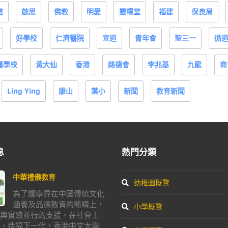
館
啟思
佛教
明愛
靈糧堂
福建
保良局
好學校
仁濟醫院
宣道
青年會
聖三一
循
屬學校
黃大仙
香港
路德會
李兆基
九龍
商
Ling Ying
康山
葉小
新聞
教育新聞
息
熱門分類
中華禮儀教育
幼稚園概覽
為了讓學界在中國傳統文化
涵養及品德教育的範疇上，
小學概覽
與實踐並行的支援，在社會上
，造福下一代，香港中文大學