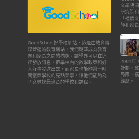
文學院國
研究院和
「禮儀文
師和家長
GoodSchool好學校網站，這是由教育傳
媒營運的教育網站，我們期望成為教育
界和家長之間的橋樑，讓學界可以在這
2001
裡發放訊息，把學校內的教學政策和好
計劃，冀
人好事發送出去，而家長也能夠第一時
局限，擴
間獲悉學校的亮點美事，讓他們能夠為
經歷。
子女尋找最適合的學校和課程。