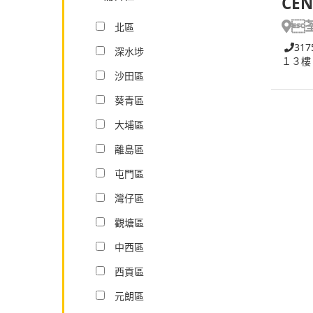
CEN

北區
317
深水埗
１３樓
沙田區
葵青區
大埔區
離島區
屯門區
灣仔區
觀塘區
中西區
西貢區
元朗區