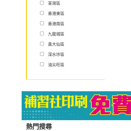
荃灣區
香港東區
香港南區
九龍城區
黃大仙區
深水埗區
油尖旺區
熱門搜尋