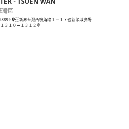
TER - TSUEN WAN
荃灣區
58899
新界荃灣西樓角路１－１７號新領域廣場
 １３１０－１３１２室