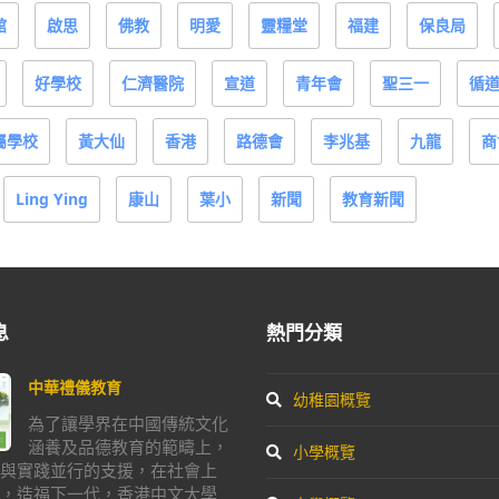
館
啟思
佛教
明愛
靈糧堂
福建
保良局
好學校
仁濟醫院
宣道
青年會
聖三一
循
屬學校
黃大仙
香港
路德會
李兆基
九龍
商
Ling Ying
康山
葉小
新聞
教育新聞
息
熱門分類
中華禮儀教育
幼稚園概覽
為了讓學界在中國傳統文化
涵養及品德教育的範疇上，
小學概覽
與實踐並行的支援，在社會上
，造福下一代，香港中文大學