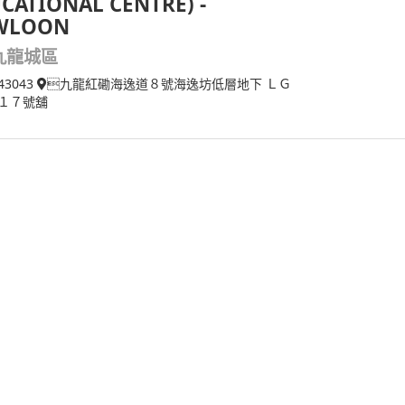
CATIONAL CENTRE) -
WLOON
九龍城區
43043
九龍紅磡海逸道８號海逸坊低層地下 ＬＧ
１７號舖