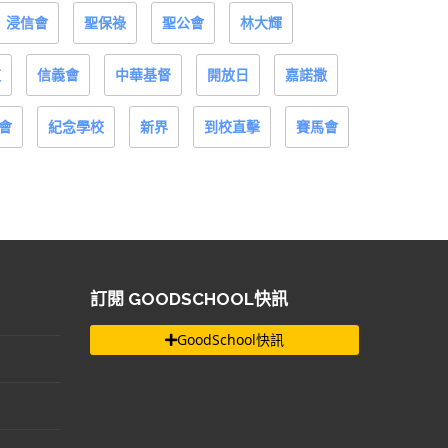
浸信會
聖保祿
聖公會
林大輝
道
信義會
中華基督
開放日
嘉諾撒
會
紀念學校
新界
到校直擊
賽馬會
訂閱 GOODSCHOOL快訊
GoodSchool快訊