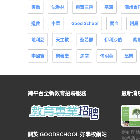
惠僑
沈香林
東華三院
基灣
潮州會
道教
中華
Good School
寶血
附屬
地利亞
天主教
聖若瑟
伊利沙伯
附
李國寶
樂善堂
迦南
何明華
堅樂
跨平台全新教育招聘服務
最新消
得到理論
關於 GOODSCHOOL 好學校網站
形成清流