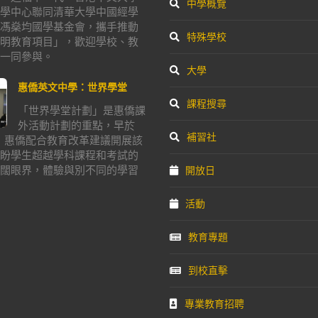
中學概覽
學中心聯同清華大學中國經學
馮燊均國學基金會，攜手推動
特殊學校
明教育項目」，歡迎學校、教
一同參與。
大學
惠僑英文中學：世界學堂
課程搜尋
「世界學堂計劃」是惠僑課
外活動計劃的重點，早於
補習社
年，惠僑配合教育改革建議開展該
盼學生超越學科課程和考試的
闊眼界，體驗與別不同的學習
開放日
活動
教育專題
到校直擊
專業教育招聘