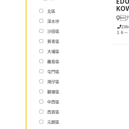
EDU
KO
北區

深水埗
236
沙田區
１６－
葵青區
大埔區
離島區
屯門區
灣仔區
觀塘區
中西區
西貢區
元朗區