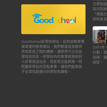
文學院國
研究院和
「禮儀文
師和家長
GoodSchool好學校網站，這是由教育傳
媒營運的教育網站，我們期望成為教育
2001
界和家長之間的橋樑，讓學界可以在這
計劃，冀
裡發放訊息，把學校內的教學政策和好
局限，擴
人好事發送出去，而家長也能夠第一時
經歷。
間獲悉學校的亮點美事，讓他們能夠為
子女尋找最適合的學校和課程。