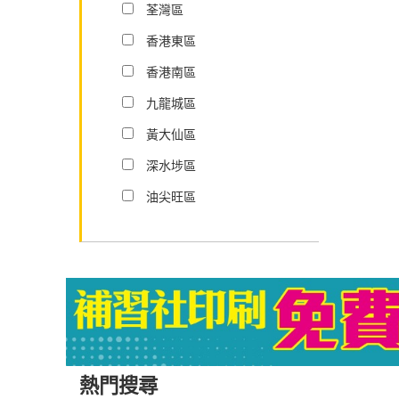
荃灣區
香港東區
香港南區
九龍城區
黃大仙區
深水埗區
油尖旺區
熱門搜尋