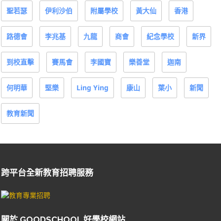
聖若瑟
伊利沙伯
附屬學校
黃大仙
香港
路德會
李兆基
九龍
商會
紀念學校
新界
到校直擊
賽馬會
李國寶
樂善堂
迦南
何明華
堅樂
Ling Ying
康山
葉小
新聞
教育新聞
跨平台全新教育招聘服務
關於 GOODSCHOOL 好學校網站