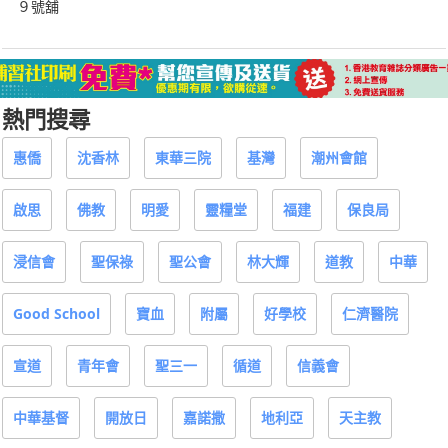
９號舖
熱門搜尋
惠僑
沈香林
東華三院
基灣
潮州會館
啟思
佛教
明愛
靈糧堂
福建
保良局
浸信會
聖保祿
聖公會
林大輝
道教
中華
Good School
寶血
附屬
好學校
仁濟醫院
宣道
青年會
聖三一
循道
信義會
中華基督
開放日
嘉諾撒
地利亞
天主教