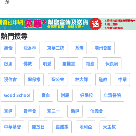
舖
熱門搜尋
惠僑
沈香林
東華三院
基灣
潮州會館
啟思
佛教
明愛
靈糧堂
福建
保良局
浸信會
聖保祿
聖公會
林大輝
道教
中華
Good School
寶血
附屬
好學校
仁濟醫院
宣道
青年會
聖三一
循道
信義會
中華基督
開放日
嘉諾撒
地利亞
天主教