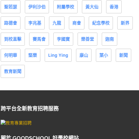
聖若瑟
伊利沙伯
附屬學校
黃大仙
香港
路德會
李兆基
九龍
商會
紀念學校
新界
到校直擊
賽馬會
李國寶
樂善堂
迦南
何明華
堅樂
Ling Ying
康山
葉小
新聞
教育新聞
跨平台全新教育招聘服務
關於 GOODSCHOOL 好學校網站