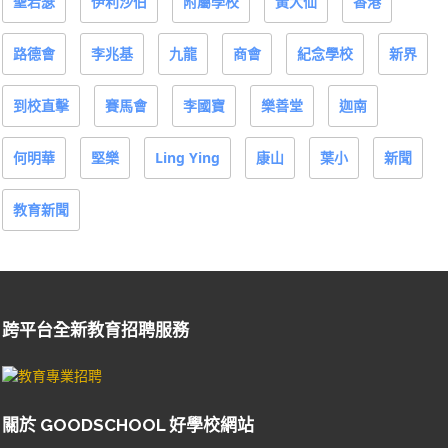
聖若瑟
伊利沙伯
附屬學校
黃大仙
香港
路德會
李兆基
九龍
商會
紀念學校
新界
到校直擊
賽馬會
李國寶
樂善堂
迦南
何明華
堅樂
Ling Ying
康山
葉小
新聞
教育新聞
跨平台全新教育招聘服務
關於 GOODSCHOOL 好學校網站