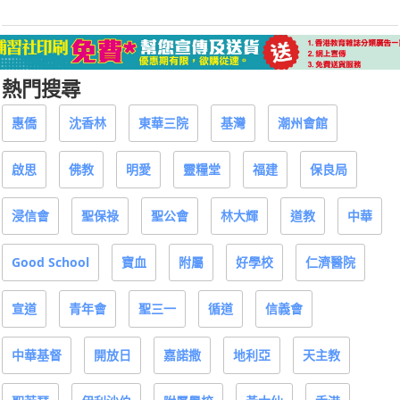
熱門搜尋
惠僑
沈香林
東華三院
基灣
潮州會館
啟思
佛教
明愛
靈糧堂
福建
保良局
浸信會
聖保祿
聖公會
林大輝
道教
中華
Good School
寶血
附屬
好學校
仁濟醫院
宣道
青年會
聖三一
循道
信義會
中華基督
開放日
嘉諾撒
地利亞
天主教