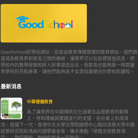
GoodSchool好學校網站，這是由教育傳媒營運的教育網站，我們期
望成為教育界和家長之間的橋樑，讓學界可以在這裡發放訊息，把
學校內的教學政策和好人好事發送出去，而家長也能夠第一時間獲
悉學校的亮點美事，讓他們能夠為子女尋找最適合的學校和課程。
最新消息
中華禮儀教育
為了讓學界在中國傳統文化涵養及品德教育的範疇
上，得到理論與實踐並行的支援，在社會上形成清
流，造福下一代，香港中文大學文學院國學中心聯同清華大學中國
經學研究院和馮燊均國學基金會，攜手推動「禮儀文明教育項
目」，歡迎學校、教師和家長一同參與。