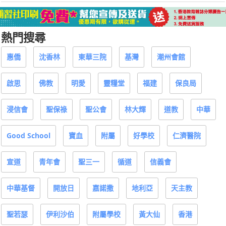
熱門搜尋
惠僑
沈香林
東華三院
基灣
潮州會館
啟思
佛教
明愛
靈糧堂
福建
保良局
浸信會
聖保祿
聖公會
林大輝
道教
中華
Good School
寶血
附屬
好學校
仁濟醫院
宣道
青年會
聖三一
循道
信義會
中華基督
開放日
嘉諾撒
地利亞
天主教
聖若瑟
伊利沙伯
附屬學校
黃大仙
香港