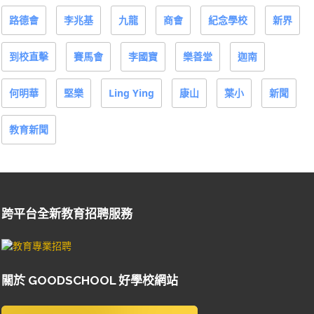
路德會
李兆基
九龍
商會
紀念學校
新界
到校直擊
賽馬會
李國寶
樂善堂
迦南
何明華
堅樂
Ling Ying
康山
葉小
新聞
教育新聞
跨平台全新教育招聘服務
關於 GOODSCHOOL 好學校網站