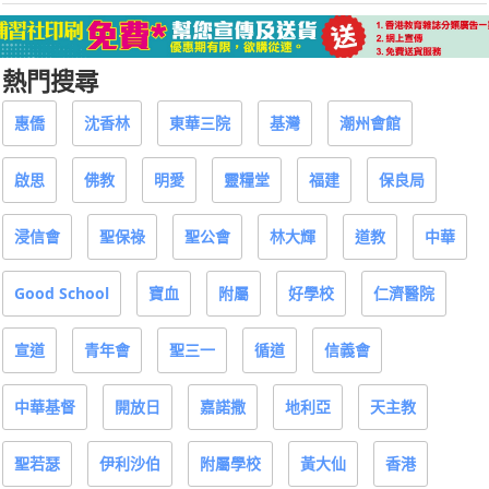
熱門搜尋
惠僑
沈香林
東華三院
基灣
潮州會館
啟思
佛教
明愛
靈糧堂
福建
保良局
浸信會
聖保祿
聖公會
林大輝
道教
中華
Good School
寶血
附屬
好學校
仁濟醫院
宣道
青年會
聖三一
循道
信義會
中華基督
開放日
嘉諾撒
地利亞
天主教
聖若瑟
伊利沙伯
附屬學校
黃大仙
香港