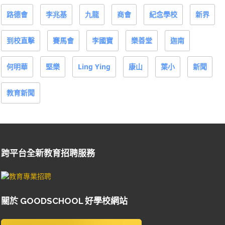
路德會
李兆基
九龍
商會
紀念學校
新界
到校直擊
賽馬會
李國寶
樂善堂
迦南
何明華
堅樂
Ling Ying
康山
葉小
新聞
教育新聞
跨平台全新教育招聘服務
關於 GOODSCHOOL 好學校網站