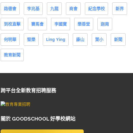
路德會
李兆基
九龍
商會
紀念學校
新界
到校直擊
賽馬會
李國寶
樂善堂
迦南
何明華
堅樂
Ling Ying
康山
葉小
新聞
教育新聞
跨平台全新教育招聘服務
關於 GOODSCHOOL 好學校網站