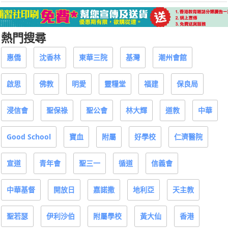
熱門搜尋
惠僑
沈香林
東華三院
基灣
潮州會館
啟思
佛教
明愛
靈糧堂
福建
保良局
浸信會
聖保祿
聖公會
林大輝
道教
中華
Good School
寶血
附屬
好學校
仁濟醫院
宣道
青年會
聖三一
循道
信義會
中華基督
開放日
嘉諾撒
地利亞
天主教
聖若瑟
伊利沙伯
附屬學校
黃大仙
香港