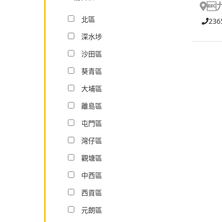

北區
236
深水埗
沙田區
葵青區
大埔區
離島區
屯門區
灣仔區
觀塘區
中西區
西貢區
元朗區