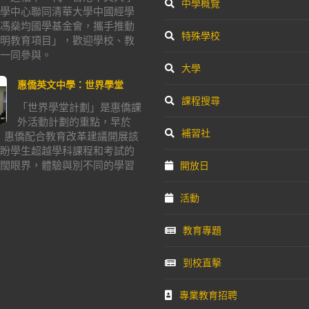
中學概覽
學中心聯同清華大學中國經學
馮燊均國學基金會，攜手推動
特殊學校
明教育項目」，歡迎學校、教
一同參與。
大學
惠僑英文中學：世界學堂
課程搜尋
「世界學堂計劃」是惠僑課
外活動計劃的重點，早於
補習社
年，惠僑配合教育改革建議開展該
盼學生超越學科課程和考試的
闊眼界，體驗與別不同的學習
開放日
活動
教育專題
到校直擊
專業教育招聘