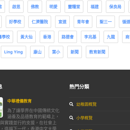
館
啟思
佛教
明愛
靈糧堂
福建
保良局
好學校
仁濟醫院
宣道
青年會
聖三一
循
屬學校
黃大仙
香港
路德會
李兆基
九龍
商
Ling Ying
康山
葉小
新聞
教育新聞
息
熱門分類
中華禮儀教育
幼稚園概覽
為了讓學界在中國傳統文化
涵養及品德教育的範疇上，
小學概覽
與實踐並行的支援，在社會上
，造福下一代，香港中文大學