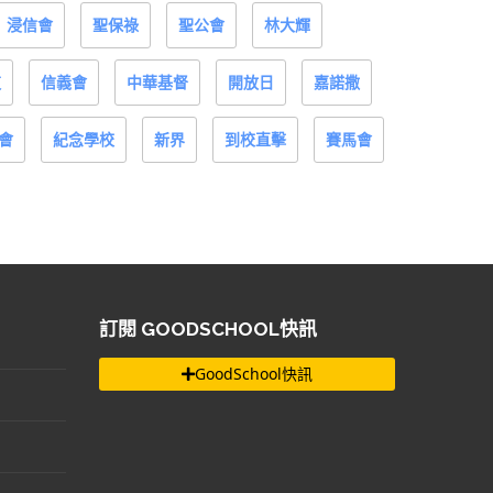
浸信會
聖保祿
聖公會
林大輝
道
信義會
中華基督
開放日
嘉諾撒
會
紀念學校
新界
到校直擊
賽馬會
訂閱 GOODSCHOOL快訊
GoodSchool快訊