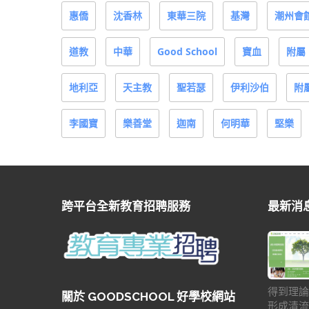
惠僑
沈香林
東華三院
基灣
潮州會
道教
中華
Good School
寶血
附屬
地利亞
天主教
聖若瑟
伊利沙伯
附
李國寶
樂善堂
迦南
何明華
堅樂
跨平台全新教育招聘服務
最新消
得到理論
關於 GOODSCHOOL 好學校網站
形成清流