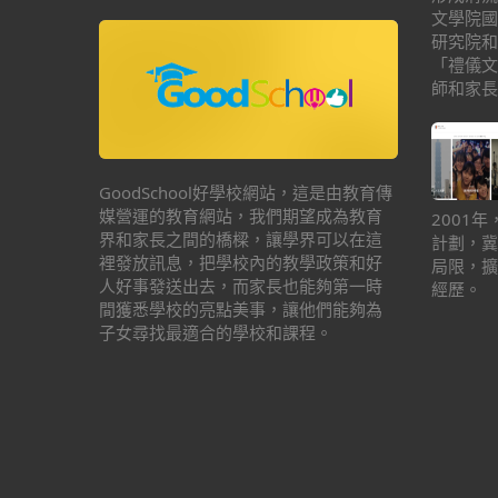
文學院國
研究院和
「禮儀文
師和家長
GoodSchool好學校網站，這是由教育傳
媒營運的教育網站，我們期望成為教育
2001
界和家長之間的橋樑，讓學界可以在這
計劃，冀
裡發放訊息，把學校內的教學政策和好
局限，擴
人好事發送出去，而家長也能夠第一時
經歷。
間獲悉學校的亮點美事，讓他們能夠為
子女尋找最適合的學校和課程。