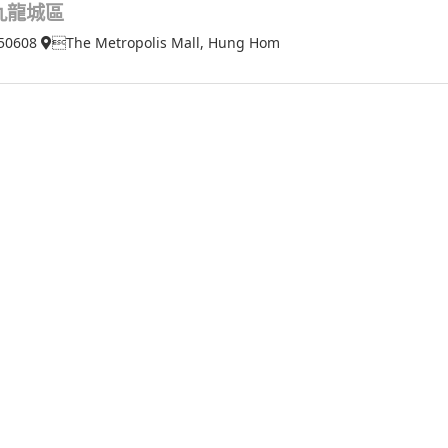
九龍城區
50608
The Metropolis Mall, Hung Hom