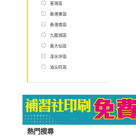
荃灣區
香港東區
香港南區
九龍城區
黃大仙區
深水埗區
油尖旺區
熱門搜尋