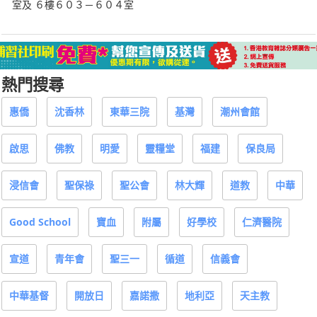
室及 ６樓６０３－６０４室
熱門搜尋
惠僑
沈香林
東華三院
基灣
潮州會館
啟思
佛教
明愛
靈糧堂
福建
保良局
浸信會
聖保祿
聖公會
林大輝
道教
中華
Good School
寶血
附屬
好學校
仁濟醫院
宣道
青年會
聖三一
循道
信義會
中華基督
開放日
嘉諾撒
地利亞
天主教