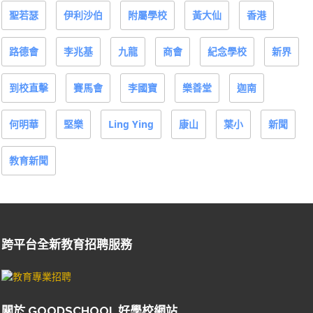
聖若瑟
伊利沙伯
附屬學校
黃大仙
香港
路德會
李兆基
九龍
商會
紀念學校
新界
到校直擊
賽馬會
李國寶
樂善堂
迦南
何明華
堅樂
Ling Ying
康山
葉小
新聞
教育新聞
跨平台全新教育招聘服務
關於 GOODSCHOOL 好學校網站