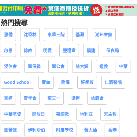
熱門搜尋
惠僑
沈香林
東華三院
基灣
潮州會館
啟思
佛教
明愛
靈糧堂
福建
保良局
浸信會
聖保祿
聖公會
林大輝
道教
中華
Good School
寶血
附屬
好學校
仁濟醫院
宣道
青年會
聖三一
循道
信義會
中華基督
開放日
嘉諾撒
地利亞
天主教
聖若瑟
伊利沙伯
附屬學校
黃大仙
香港