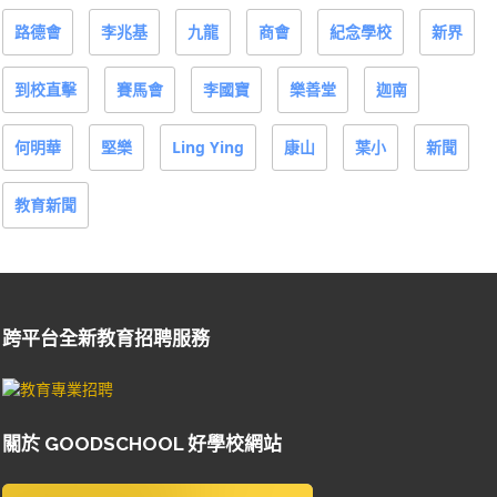
路德會
李兆基
九龍
商會
紀念學校
新界
到校直擊
賽馬會
李國寶
樂善堂
迦南
何明華
堅樂
Ling Ying
康山
葉小
新聞
教育新聞
跨平台全新教育招聘服務
關於 GOODSCHOOL 好學校網站