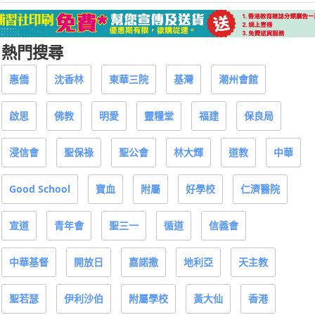
熱門搜尋
惠僑
沈香林
東華三院
基灣
潮州會館
啟思
佛教
明愛
靈糧堂
福建
保良局
浸信會
聖保祿
聖公會
林大輝
道教
中華
Good School
寶血
附屬
好學校
仁濟醫院
宣道
青年會
聖三一
循道
信義會
中華基督
開放日
嘉諾撒
地利亞
天主教
聖若瑟
伊利沙伯
附屬學校
黃大仙
香港