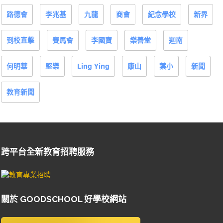
路德會
李兆基
九龍
商會
紀念學校
新界
到校直擊
賽馬會
李國寶
樂善堂
迦南
何明華
堅樂
Ling Ying
康山
葉小
新聞
教育新聞
跨平台全新教育招聘服務
關於 GOODSCHOOL 好學校網站