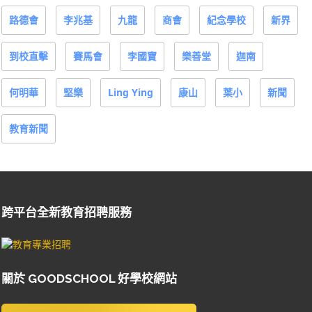
路德會
李兆基
九龍
商會
紀念學校
新界
到校直擊
賽馬會
李國寶
樂善堂
迦南
何明華
堅樂
Ling Ying
康山
葉小
新聞
教育新聞
跨平台全新教育招聘服務
關於 GOODSCHOOL 好學校網站