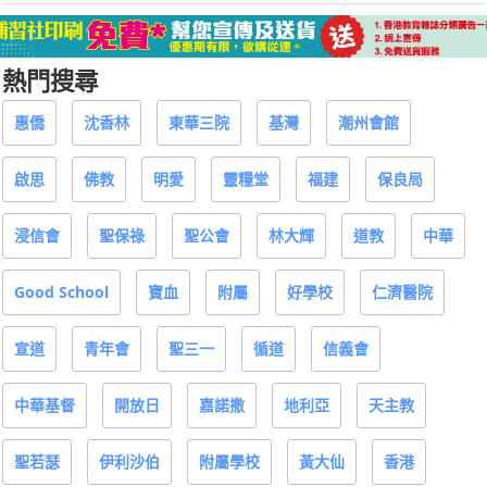
熱門搜尋
惠僑
沈香林
東華三院
基灣
潮州會館
啟思
佛教
明愛
靈糧堂
福建
保良局
浸信會
聖保祿
聖公會
林大輝
道教
中華
Good School
寶血
附屬
好學校
仁濟醫院
宣道
青年會
聖三一
循道
信義會
中華基督
開放日
嘉諾撒
地利亞
天主教
聖若瑟
伊利沙伯
附屬學校
黃大仙
香港