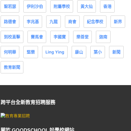
聖若瑟
伊利沙伯
附屬學校
黃大仙
香港
路德會
李兆基
九龍
商會
紀念學校
新界
到校直擊
賽馬會
李國寶
樂善堂
迦南
何明華
堅樂
Ling Ying
康山
葉小
新聞
教育新聞
跨平台全新教育招聘服務
關於 GOODSCHOOL 好學校網站