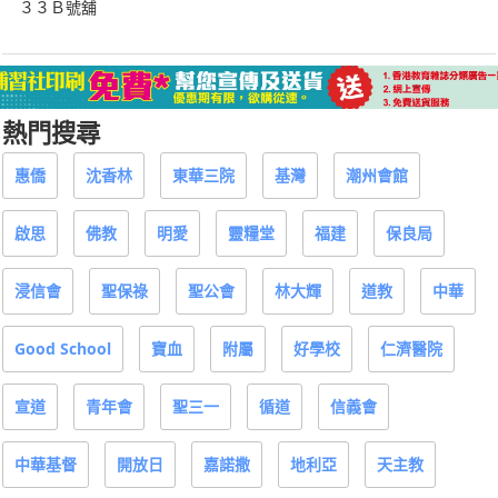
３３Ｂ號舖
熱門搜尋
惠僑
沈香林
東華三院
基灣
潮州會館
啟思
佛教
明愛
靈糧堂
福建
保良局
浸信會
聖保祿
聖公會
林大輝
道教
中華
Good School
寶血
附屬
好學校
仁濟醫院
宣道
青年會
聖三一
循道
信義會
中華基督
開放日
嘉諾撒
地利亞
天主教