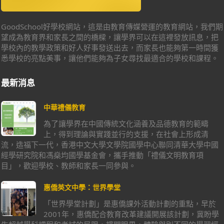
GoodSchool好學校網站，這是由教育傳媒營運的教育網站，我們期
望成為教育界和家長之間的橋樑，讓學界可以在這裡發放訊息，把
學校內的教學政策和好人好事發送出去，而家長也能夠第一時間獲
悉學校的亮點美事，讓他們能夠為子女尋找最適合的學校和課程。
最新消息
中華禮儀教育
為了讓學界在中國傳統文化涵養及品德教育的範疇
上，得到理論與實踐並行的支援，在社會上形成清
流，造福下一代，香港中文大學文學院國學中心聯同清華大學中國
經學研究院和馮燊均國學基金會，攜手推動「禮儀文明教育項
目」，歡迎學校、教師和家長一同參與。
惠僑英文中學：世界學堂
「世界學堂計劃」是惠僑課外活動計劃的重點，早於
2001年，惠僑配合教育改革建議開展該計劃，冀盼學