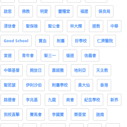
啟思
佛教
明愛
靈糧堂
福建
保良局
浸信會
聖保祿
聖公會
林大輝
道教
中華
Good School
寶血
附屬
好學校
仁濟醫院
宣道
青年會
聖三一
循道
信義會
中華基督
開放日
嘉諾撒
地利亞
天主教
聖若瑟
伊利沙伯
附屬學校
黃大仙
香港
路德會
李兆基
九龍
商會
紀念學校
新界
到校直擊
賽馬會
李國寶
樂善堂
迦南