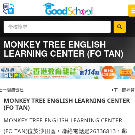
MONKEY TREE ENGLISH
LEARNING CENTER (FO TAN)
上一間補習社
下一間補習
MONKEY TREE ENGLISH LEARNING CENTER
(FO TAN)
MONKEY TREE ENGLISH LEARNING CENTER
(FO TAN)位於沙田區，聯絡電話是26336813，鄰