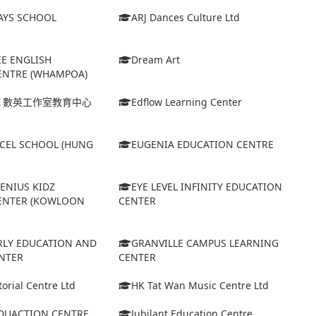
AYS SCHOOL
ARJ Dances Culture Ltd
EE ENGLISH
Dream Art
ENTRE (WHAMPOA)
Ｉ數英工作室教育中心
Edflow Learning Center
XCEL SCHOOL (HUNG
EUGENIA EDUCATION CENTRE
GENIUS KIDZ
EYE LEVEL INFINITY EDUCATION
ENTER (KOWLOON
CENTER
ARLY EDUCATION AND
GRANVILLE CAMPUS LEARNING
NTER
CENTER
orial Centre Ltd
HK Tat Wan Music Centre Ltd
EDUACTION CENTRE
Jubilant Education Centre