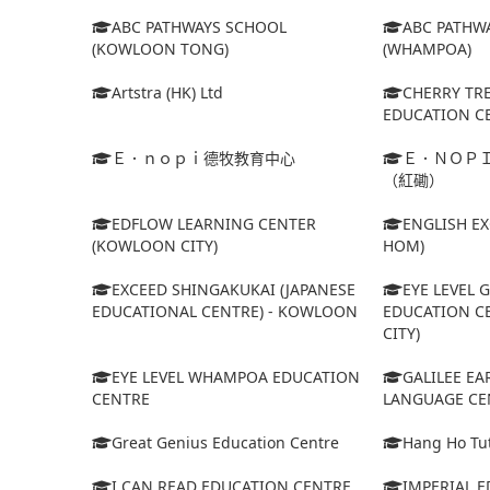
ABC PATHWAYS SCHOOL
ABC PATHW
(KOWLOON TONG)
(WHAMPOA)
Artstra (HK) Ltd
CHERRY TR
EDUCATION C
Ｅ．ｎｏｐｉ德牧教育中心
Ｅ．ＮＯＰ
（紅磡）
EDFLOW LEARNING CENTER
ENGLISH E
(KOWLOON CITY)
HOM)
EXCEED SHINGAKUKAI (JAPANESE
EYE LEVEL 
EDUCATIONAL CENTRE) - KOWLOON
EDUCATION C
CITY)
EYE LEVEL WHAMPOA EDUCATION
GALILEE E
CENTRE
LANGUAGE CE
Great Genius Education Centre
Hang Ho Tut
I CAN READ EDUCATION CENTRE
IMPERIAL 