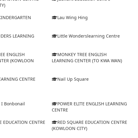
TY)
 KINDERGARTEN
Lau Wing Hing
NDERS LEARNING
Little Wonderslearning Centre
EE ENGLISH
MONKEY TREE ENGLISH
NTER (KOWLOON
LEARNING CENTER (TO KWA WAN)
EARNING CENTRE
Nail Up Square
 I Bonbonail
POWER ELITE ENGLISH LEARNING
CENTRE
E EDUCATION CENTRE
RED SQUARE EDUCATION CENTRE
(KOWLOON CITY)