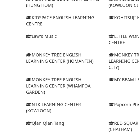
(HUNG HOM)
(KOWLOON CI
KIDSPACE ENGLISH LEARNING
KOHITSUJI
CENTRE
Law's Music
LITTLE WO
CENTRE
MONKEY TREE ENGLISH
MONKEY TR
LEARNING CENTER (HOMANTIN)
LEARNING CE
CITY)
MONKEY TREE ENGLISH
MY BEAM L
LEARNING CENTER (WHAMPOA
GARDEN)
NTK LEARNING CENTER
Popcorn Pte
(KOWLOON)
Qian Qian Tang
RED SQUAR
(CHATHAM)