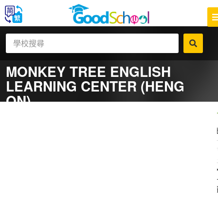
MONKEY TREE ENGLISH
LEARNING CENTER (HENG
ON)
一
補
社