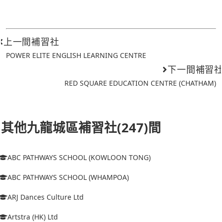
上一間補習社
POWER ELITE ENGLISH LEARNING CENTRE
下一間補習
RED SQUARE EDUCATION CENTRE (CHATHAM)
其他九龍城區補習社(247)間
ABC PATHWAYS SCHOOL (KOWLOON TONG)
ABC PATHWAYS SCHOOL (WHAMPOA)
ARJ Dances Culture Ltd
Artstra (HK) Ltd