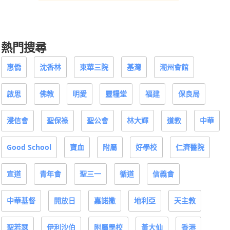
熱門搜尋
惠僑
沈香林
東華三院
基灣
潮州會館
啟思
佛教
明愛
靈糧堂
福建
保良局
浸信會
聖保祿
聖公會
林大輝
道教
中華
Good School
寶血
附屬
好學校
仁濟醫院
宣道
青年會
聖三一
循道
信義會
中華基督
開放日
嘉諾撒
地利亞
天主教
聖若瑟
伊利沙伯
附屬學校
黃大仙
香港