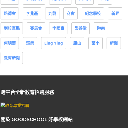
路德會
李兆基
九龍
商會
紀念學校
新界
到校直擊
賽馬會
李國寶
樂善堂
迦南
何明華
堅樂
Ling Ying
康山
葉小
新聞
教育新聞
跨平台全新教育招聘服務
關於 GOODSCHOOL 好學校網站