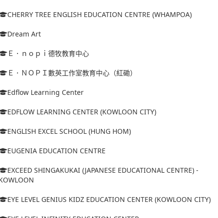
CHERRY TREE ENGLISH EDUCATION CENTRE (WHAMPOA)
Dream Art
Ｅ．ｎｏｐｉ德牧教育中心
Ｅ．ＮＯＰＩ數英工作室教育中心（紅磡）
Edflow Learning Center
EDFLOW LEARNING CENTER (KOWLOON CITY)
ENGLISH EXCEL SCHOOL (HUNG HOM)
EUGENIA EDUCATION CENTRE
EXCEED SHINGAKUKAI (JAPANESE EDUCATIONAL CENTRE) -
KOWLOON
EYE LEVEL GENIUS KIDZ EDUCATION CENTER (KOWLOON CITY)