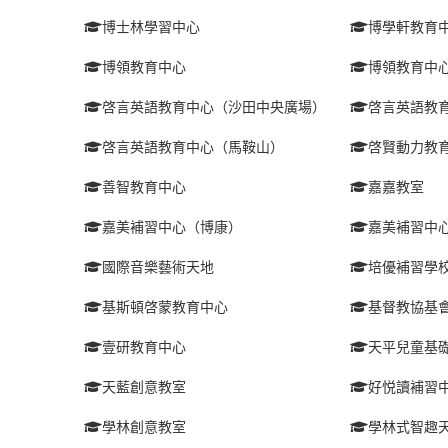
博士林學習中心
博學軒教育
博領教育中心
博領教育中
啓言英語教育中心（沙田中央廣場）
啓言英語教
啓言英語教育中心（馬鞍山）
啓賢動力教
善智教育中心
嘉嘉教室
嘉美補習中心（博康）
嘉美補習中
國際音樂藝術天地
培優補習學
基斯頓啓蒙教育中心
基督教協基
壹研教育中心
天平兒童基
天藍創意教室
好悦讀補習
學林創意教室
學林式智趣