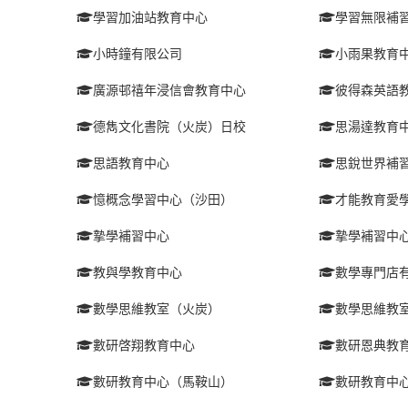
學習加油站教育中心
學習無限補
小時鐘有限公司
小雨果教育
廣源邨禧年浸信會教育中心
彼得森英語
德雋文化書院（火炭）日校
思湯達教育
思語教育中心
思銳世界補
憶概念學習中心（沙田）
才能教育愛
摯學補習中心
摯學補習中
教與學教育中心
數學專門店
數學思維教室（火炭）
數學思維教
數研啓翔教育中心
數研恩典教
數研教育中心（馬鞍山）
數研教育中心