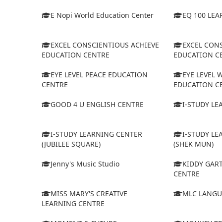
E Nopi World Education Center
EQ 100 LE
EXCEL CONSCIENTIOUS ACHIEVE
EXCEL CON
EDUCATION CENTRE
EDUCATION CE
EYE LEVEL PEACE EDUCATION
EYE LEVEL 
CENTRE
EDUCATION C
GOOD 4 U ENGLISH CENTRE
I-STUDY L
I-STUDY LEARNING CENTER
I-STUDY L
(JUBILEE SQUARE)
(SHEK MUN)
Jenny's Music Studio
KIDDY GAR
CENTRE
MISS MARY'S CREATIVE
MLC LANGU
LEARNING CENTRE