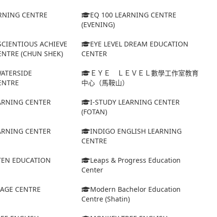
ARNING CENTRE
EQ 100 LEARNING CENTRE
(EVENING)
SCIENTIOUS ACHIEVE
EYE LEVEL DREAM EDUCATION
NTRE (CHUN SHEK)
CENTER
WATERSIDE
ＥＹＥ ＬＥＶＥＬ數學工作室教育
ENTRE
中心（馬鞍山）
EARNING CENTER
I-STUDY LEARNING CENTER
(FOTAN)
EARNING CENTER
INDIGO ENGLISH LEARNING
CENTRE
TEN EDUCATION
Leaps & Progress Education
Center
AGE CENTRE
Modern Bachelor Education
Centre (Shatin)