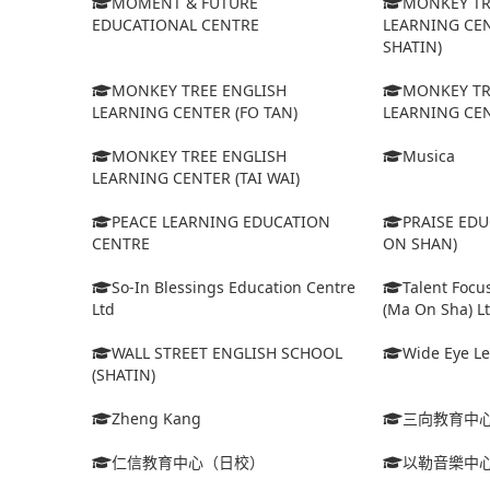
MOMENT & FUTURE
MONKEY TR
EDUCATIONAL CENTRE
LEARNING CEN
SHATIN)
MONKEY TREE ENGLISH
MONKEY TR
LEARNING CENTER (FO TAN)
LEARNING CEN
MONKEY TREE ENGLISH
Musica
LEARNING CENTER (TAI WAI)
PEACE LEARNING EDUCATION
PRAISE ED
CENTRE
ON SHAN)
So-In Blessings Education Centre
Talent Focu
Ltd
(Ma On Sha) L
WALL STREET ENGLISH SCHOOL
Wide Eye Le
(SHATIN)
Zheng Kang
三向教育中
仁信教育中心（日校）
以勒音樂中