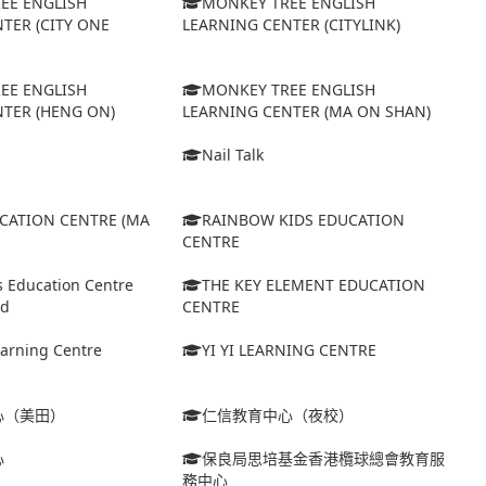
EE ENGLISH
MONKEY TREE ENGLISH
TER (CITY ONE
LEARNING CENTER (CITYLINK)
EE ENGLISH
MONKEY TREE ENGLISH
TER (HENG ON)
LEARNING CENTER (MA ON SHAN)
Nail Talk
UCATION CENTRE (MA
RAINBOW KIDS EDUCATION
CENTRE
s Education Centre
THE KEY ELEMENT EDUCATION
td
CENTRE
arning Centre
YI YI LEARNING CENTRE
心（美田）
仁信教育中心（夜校）
心
保良局思培基金香港欖球總會教育服
務中心