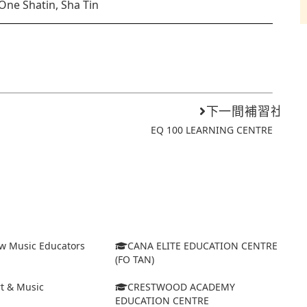
 One Shatin, Sha Tin
下一間補習社
EQ 100 LEARNING CENTRE
w Music Educators
CANA ELITE EDUCATION CENTRE
(FO TAN)
t & Music
CRESTWOOD ACADEMY
EDUCATION CENTRE