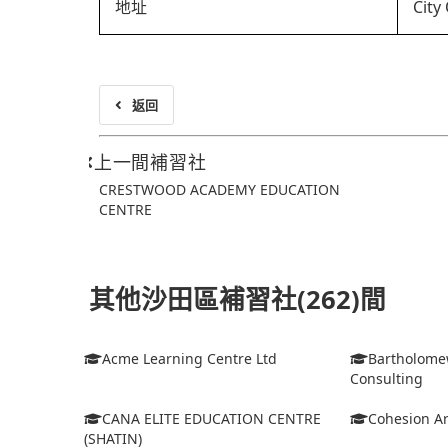
地址
City
返回
上一間補習社
CRESTWOOD ACADEMY EDUCATION
CENTRE
其他沙田區補習社(262)間
Acme Learning Centre Ltd
Bartholome
Consulting
CANA ELITE EDUCATION CENTRE
Cohesion Ar
(SHATIN)