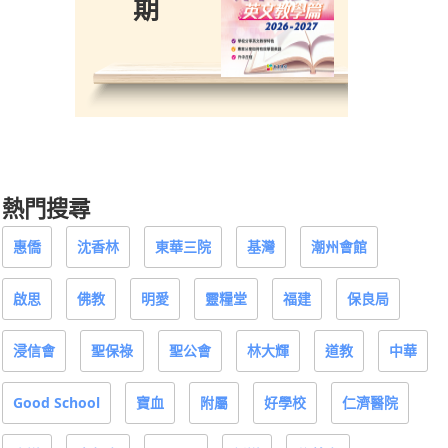
熱門搜尋
惠僑
沈香林
東華三院
基灣
潮州會館
啟思
佛教
明愛
靈糧堂
福建
保良局
浸信會
聖保祿
聖公會
林大輝
道教
中華
Good School
寶血
附屬
好學校
仁濟醫院