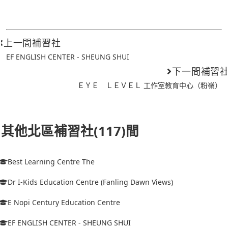
上一間補習社
EF ENGLISH CENTER - SHEUNG SHUI
下一間補習
ＥＹＥ ＬＥＶＥＬ 工作室教育中心（粉嶺）
其他北區補習社(117)間
Best Learning Centre The
Dr I-Kids Education Centre (Fanling Dawn Views)
E Nopi Century Education Centre
EF ENGLISH CENTER - SHEUNG SHUI