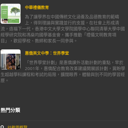
中華禮儀教育
為了讓學界在中國傳統文化涵養及品德教育的範疇
上，得到理論與實踐並行的支援，在社會上形成清
流，造福下一代，香港中文大學文學院國學中心聯同清華大學中國
經學研究院和馮燊均國學基金會，攜手推動「禮儀文明教育項
目」，歡迎學校、教師和家長一同參與。
惠僑英文中學：世界學堂
「世界學堂計劃」是惠僑課外活動計劃的重點，早於
2001年，惠僑配合教育改革建議開展該計劃，冀盼學
生超越學科課程和考試的局限，擴闊眼界，體驗與別不同的學習經
歷。
熱門分類
幼稚園概覽