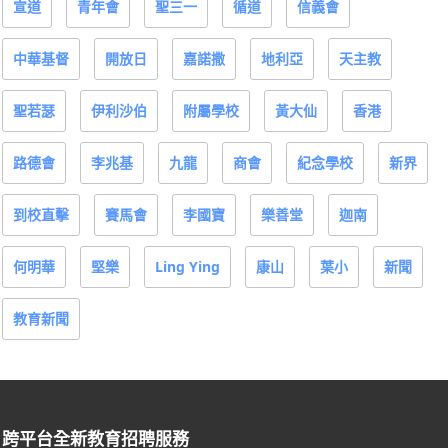
宣道
青年會
聖三一
循道
信義會
中華基督
開放日
嘉諾撒
地利亞
天主教
聖若瑟
伊利沙伯
附屬學校
黃大仙
香港
路德會
李兆基
九龍
商會
紀念學校
新界
到校直擊
賽馬會
李國寶
樂善堂
迦南
何明華
堅樂
Ling Ying
康山
葉小
新聞
教育新聞
跨平台全新教育招聘服務