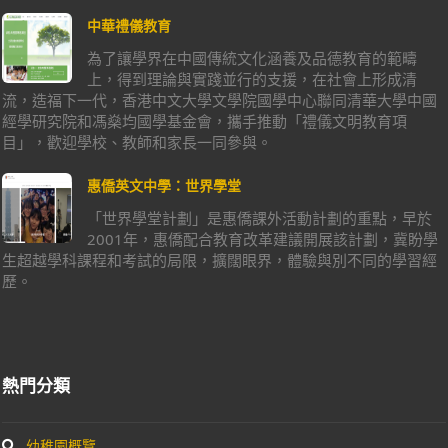
中華禮儀教育
為了讓學界在中國傳統文化涵養及品德教育的範疇
上，得到理論與實踐並行的支援，在社會上形成清
流，造福下一代，香港中文大學文學院國學中心聯同清華大學中國
經學研究院和馮燊均國學基金會，攜手推動「禮儀文明教育項
目」，歡迎學校、教師和家長一同參與。
惠僑英文中學：世界學堂
「世界學堂計劃」是惠僑課外活動計劃的重點，早於
2001年，惠僑配合教育改革建議開展該計劃，冀盼學
生超越學科課程和考試的局限，擴闊眼界，體驗與別不同的學習經
歷。
熱門分類
幼稚園概覽