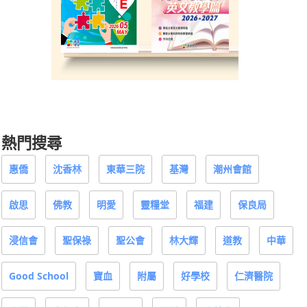
熱門搜尋
惠僑
沈香林
東華三院
基灣
潮州會館
啟思
佛教
明愛
靈糧堂
福建
保良局
浸信會
聖保祿
聖公會
林大輝
道教
中華
Good School
寶血
附屬
好學校
仁濟醫院