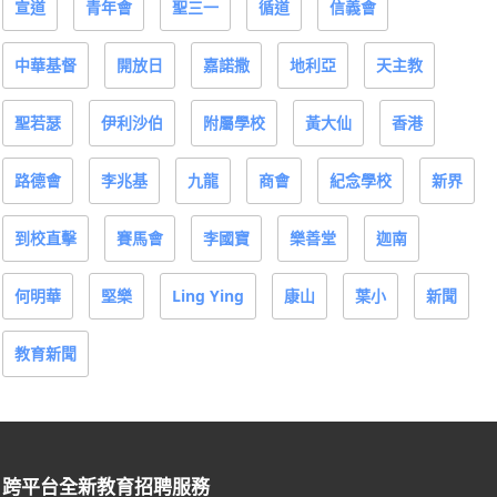
宣道
青年會
聖三一
循道
信義會
中華基督
開放日
嘉諾撒
地利亞
天主教
聖若瑟
伊利沙伯
附屬學校
黃大仙
香港
路德會
李兆基
九龍
商會
紀念學校
新界
到校直擊
賽馬會
李國寶
樂善堂
迦南
何明華
堅樂
Ling Ying
康山
葉小
新聞
教育新聞
跨平台全新教育招聘服務