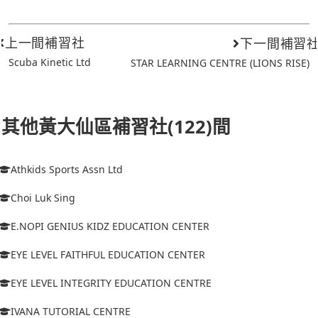
上一間補習社
下一間補習
Scuba Kinetic Ltd
STAR LEARNING CENTRE (LIONS RISE)
其他黃大仙區補習社(122)間
Athkids Sports Assn Ltd
Choi Luk Sing
E.NOPI GENIUS KIDZ EDUCATION CENTER
EYE LEVEL FAITHFUL EDUCATION CENTER
EYE LEVEL INTEGRITY EDUCATION CENTRE
IVANA TUTORIAL CENTRE