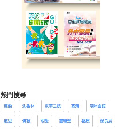
熱門搜尋
惠僑
沈香林
東華三院
基灣
潮州會館
啟思
佛教
明愛
靈糧堂
福建
保良局