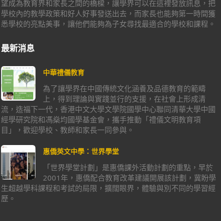
望成為教育界和家長之間的橋樑，讓學界可以在這裡發放訊息，把
學校內的教學政策和好人好事發送出去，而家長也能夠第一時間獲
悉學校的亮點美事，讓他們能夠為子女尋找最適合的學校和課程。
最新消息
中華禮儀教育
為了讓學界在中國傳統文化涵養及品德教育的範疇
上，得到理論與實踐並行的支援，在社會上形成清
流，造福下一代，香港中文大學文學院國學中心聯同清華大學中國
經學研究院和馮燊均國學基金會，攜手推動「禮儀文明教育項
目」，歡迎學校、教師和家長一同參與。
惠僑英文中學：世界學堂
「世界學堂計劃」是惠僑課外活動計劃的重點，早於
2001年，惠僑配合教育改革建議開展該計劃，冀盼學
生超越學科課程和考試的局限，擴闊眼界，體驗與別不同的學習經
歷。