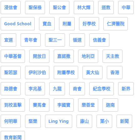
浸信會
聖保祿
聖公會
林大輝
道教
中華
Good School
寶血
附屬
好學校
仁濟醫院
宣道
青年會
聖三一
循道
信義會
中華基督
開放日
嘉諾撒
地利亞
天主教
聖若瑟
伊利沙伯
附屬學校
黃大仙
香港
路德會
李兆基
九龍
商會
紀念學校
新界
到校直擊
賽馬會
李國寶
樂善堂
迦南
何明華
堅樂
Ling Ying
康山
葉小
新聞
教育新聞