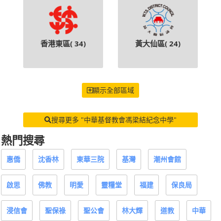
香港東區(
34
)
黃大仙區(
24
)
顯示全部區域
搜尋更多 "中華基督教會馮梁結紀念中學"
熱門搜尋
惠僑
沈香林
東華三院
基灣
潮州會館
啟思
佛教
明愛
靈糧堂
福建
保良局
浸信會
聖保祿
聖公會
林大輝
道教
中華