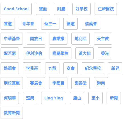
Good School
寶血
附屬
好學校
仁濟醫院
宣道
青年會
聖三一
循道
信義會
中華基督
開放日
嘉諾撒
地利亞
天主教
聖若瑟
伊利沙伯
附屬學校
黃大仙
香港
路德會
李兆基
九龍
商會
紀念學校
新界
到校直擊
賽馬會
李國寶
樂善堂
迦南
何明華
堅樂
Ling Ying
康山
葉小
新聞
教育新聞