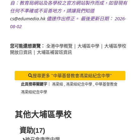
自：教育局網站及各學校之官方網站製作而成，如發現有
任何不準確或不妥善地方，請讓我們知道
cs@edumedia.hk
儘速作出修正。 最後更新日期： 2026-
08-02
您可能還想瀏覽：
全港中學概覽
|
大埔區中學
|
大埔區學校
開放日資訊
|
大埔區補習班資訊
搜尋更多 "中華基督教會馮梁結紀念中學"
此頁搜尋關鍵字：
馮梁結
,
馮梁結紀念中學
,
中華基督教會
馮梁結紀念中學
其他大埔區學校
資助(17)
神召會康樂中學