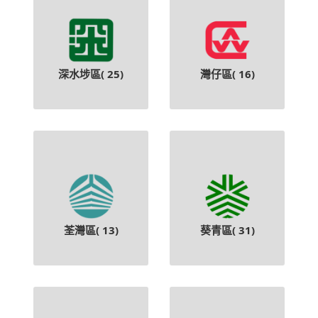
深水埗區(
25
)
灣仔區(
16
)
荃灣區(
13
)
葵青區(
31
)