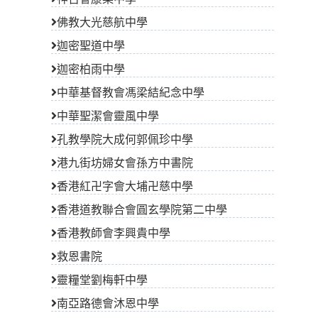
佛教大光慈航中學
迦密聖道中學
迦密柏雨中學
中華基督教會馮梁結紀念中學
中華聖潔會靈風中學
孔教學院大成何郭佩珍中學
港九街坊婦女會孫方中書院
香港紅卍字會大埔卍慈中學
香港道教聯合會圓玄學院第二中學
香港教師會李興貴中學
救恩書院
靈糧堂劉梅軒中學
南亞路德會沐恩中學