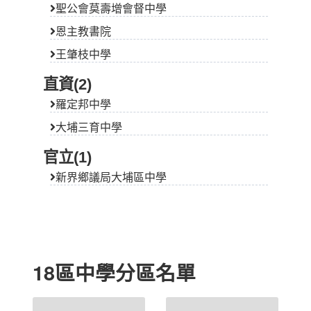
聖公會莫壽增會督中學
恩主教書院
王肇枝中學
直資(2)
羅定邦中學
大埔三育中學
官立(1)
新界鄉議局大埔區中學
18區中學分區名單