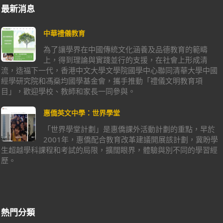
最新消息
中華禮儀教育
為了讓學界在中國傳統文化涵養及品德教育的範疇
上，得到理論與實踐並行的支援，在社會上形成清
流，造福下一代，香港中文大學文學院國學中心聯同清華大學中國
經學研究院和馮燊均國學基金會，攜手推動「禮儀文明教育項
目」，歡迎學校、教師和家長一同參與。
惠僑英文中學：世界學堂
「世界學堂計劃」是惠僑課外活動計劃的重點，早於
2001年，惠僑配合教育改革建議開展該計劃，冀盼學
生超越學科課程和考試的局限，擴闊眼界，體驗與別不同的學習經
歷。
熱門分類