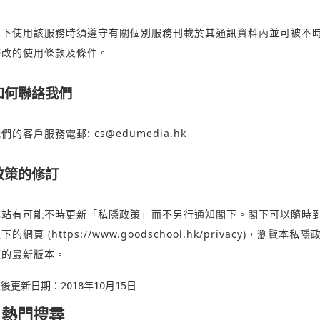
閣下使用該服務時須遵守有關個別服務刊載於其通訊資料內並可被不
修改的使用條款及條件。
如何聯絡我們
我們的客戶服務電郵:
cs@edumedia.hk
政策的修訂
本站有可能不時更新「私隱政策」而不另行通知閣下。閣下可以隨時
下的網頁 (
https://www.goodschool.hk/privacy
)，瀏覽本私隱
策的最新版本。
後更新日期：2018年10月15日
熱門搜尋