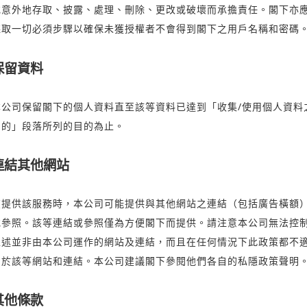
或意外地存取、披露、處理、刪除、更改或破壞而承擔責任。閣下亦
採取一切必須步驟以確保未獲授權者不會得到閣下之用戶名稱和密碼
保留資料
本公司保留閣下的個人資料直至該等資料已達到「收集/使用個人資料
目的」段落所列的目的為止。
連結其他網站
在提供該服務時，本公司可能提供與其他網站之連結（包括廣告橫額
或參照。該等連結或參照僅為方便閣下而提供。請注意本公司無法控
上述並非由本公司運作的網站及連結，而且在任何情況下此政策都不
用於該等網站和連結。本公司建議閣下參閱他們各自的私隱政策聲明
其他條款