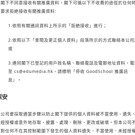
如閣下不同意接收有關推廣資料，閣下可循以下不收費的途徑於任何
間要求拒絶接收有關推廣資料:
1.依照有關通訊資料上所示的「拒絶接收」進行；
2.依照以下「查閱及更正個人資料」段落所示的方式聯絡本公司
或
3.連同閣下已登記的用戶姓名稱、聯絡電話及電郵地址資料，電
至
cs@edumedia.hk
，請標明「停收 GoodSchool 推廣訊
息」。
保安
本公司會採取適當步驟以防止閣下提供的個人資料被不當使用、遺失
未經授權或意外地存取、披露、處理、刪除、更改或破壞。但本公司
會對任何不在其控制範圍下發生的個人資料遺失、不當使用、未經授