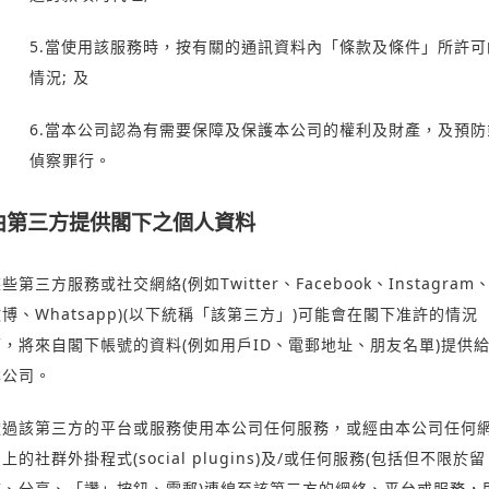
5.當使用該服務時，按有關的通訊資料內「條款及條件」所許可
情況; 及
6.當本公司認為有需要保障及保護本公司的權利及財產，及預防
偵察罪行。
由第三方提供閣下之個人資料
些第三方服務或社交網絡(例如Twitter、Facebook、Instagram
博、Whatsapp)(以下統稱「該第三方」)可能會在閣下准許的情況
下，將來自閣下帳號的資料(例如用戶ID、電郵地址、朋友名單)提供
本公司。
透過該第三方的平台或服務使用本公司任何服務，或經由本公司任何
上的社群外掛程式(social plugins)及/或任何服務(包括但不限於留
言、分享、「讚」按鈕、電郵)連線至該第三方的網絡、平台或服務，