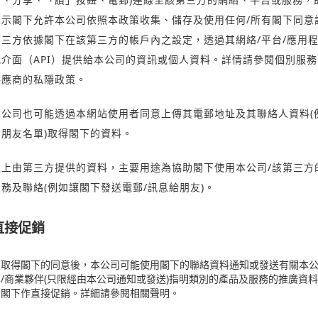
表示閣下允許本公司依照本政策收集、儲存及使用任何/所有閣下同意
第三方依據閣下在該第三方的帳戶內之設定，透過其網絡/平台/應用
式介面（API）提供給本公司的資訊或個人資料。詳情請參閱個別服務
供應商的私隱政策。
本公司也可能透過本網站使用者同意上傳其電郵地址及其聯絡人資料(
如朋友名單)取得閣下的資料。
以上由第三方提供的資料，主要用途為協助閣下使用本公司/該第三方
服務及聯絡(例如讓閣下發送電郵/訊息給朋友)。
直接促銷
在取得閣下的同意後，本公司可能使用閣下的聯絡資料通知或發送有關本
司/商業夥伴(只限經由本公司通知或發送)指明類別的產品及服務的推廣資料
予閣下作直接促銷。詳細請參閱相關聲明。