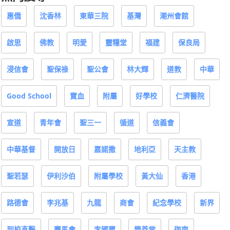
惠僑
沈香林
東華三院
基灣
潮州會館
啟思
佛教
明愛
靈糧堂
福建
保良局
浸信會
聖保祿
聖公會
林大輝
道教
中華
Good School
寶血
附屬
好學校
仁濟醫院
宣道
青年會
聖三一
循道
信義會
中華基督
開放日
嘉諾撒
地利亞
天主教
聖若瑟
伊利沙伯
附屬學校
黃大仙
香港
路德會
李兆基
九龍
商會
紀念學校
新界
到校直擊
賽馬會
李國寶
樂善堂
迦南