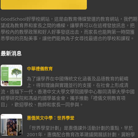
GoodSchool好學校網站，這是由教育傳媒營運的教育網站，我們期
望成為教育界和家長之間的橋樑，讓學界可以在這裡發放訊息，把
學校內的教學政策和好人好事發送出去，而家長也能夠第一時間獲
悉學校的亮點美事，讓他們能夠為子女尋找最適合的學校和課程。
最新消息
中華禮儀教育
為了讓學界在中國傳統文化涵養及品德教育的範疇
上，得到理論與實踐並行的支援，在社會上形成清
流，造福下一代，香港中文大學文學院國學中心聯同清華大學中國
經學研究院和馮燊均國學基金會，攜手推動「禮儀文明教育項
目」，歡迎學校、教師和家長一同參與。
惠僑英文中學：世界學堂
「世界學堂計劃」是惠僑課外活動計劃的重點，早於
2001年，惠僑配合教育改革建議開展該計劃，冀盼學