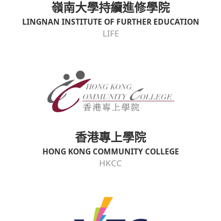
嶺南大學持續進修學院
LINGNAN INSTITUTE OF FURTHER EDUCATION
LIFE
香港專上學院
HONG KONG COMMUNITY COLLEGE
HKCC