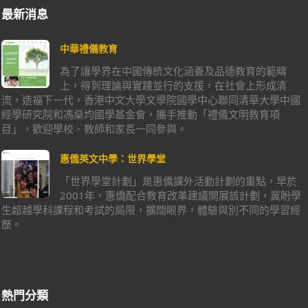
最新消息
中華禮儀教育
為了讓學界在中國傳統文化涵養及品德教育的範疇
上，得到理論與實踐並行的支援，在社會上形成清
流，造福下一代，香港中文大學文學院國學中心聯同清華大學中國
經學研究院和馮燊均國學基金會，攜手推動「禮儀文明教育項
目」，歡迎學校、教師和家長一同參與。
惠僑英文中學：世界學堂
「世界學堂計劃」是惠僑課外活動計劃的重點，早於
2001年，惠僑配合教育改革建議開展該計劃，冀盼學
生超越學科課程和考試的局限，擴闊眼界，體驗與別不同的學習經
歷。
熱門分類