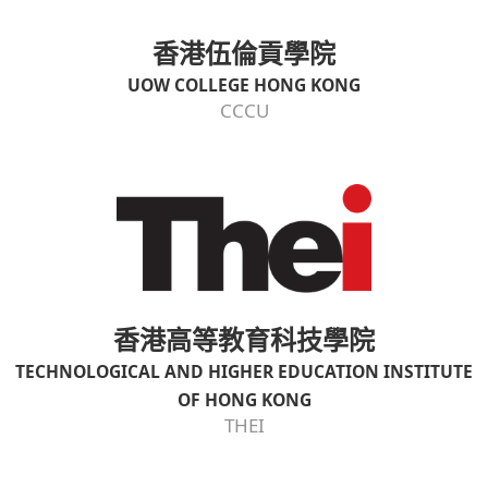
香港伍倫貢學院
UOW COLLEGE HONG KONG
CCCU
香港高等教育科技學院
TECHNOLOGICAL AND HIGHER EDUCATION INSTITUTE
OF HONG KONG
THEI