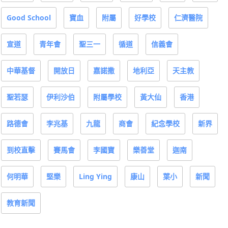
Good School
寶血
附屬
好學校
仁濟醫院
宣道
青年會
聖三一
循道
信義會
中華基督
開放日
嘉諾撒
地利亞
天主教
聖若瑟
伊利沙伯
附屬學校
黃大仙
香港
路德會
李兆基
九龍
商會
紀念學校
新界
到校直擊
賽馬會
李國寶
樂善堂
迦南
何明華
堅樂
Ling Ying
康山
葉小
新聞
教育新聞