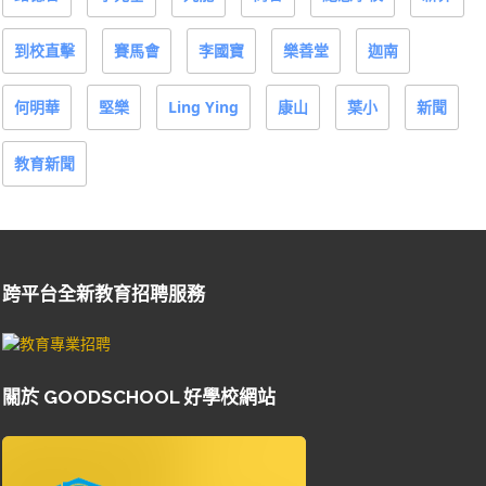
到校直擊
賽馬會
李國寶
樂善堂
迦南
何明華
堅樂
Ling Ying
康山
葉小
新聞
教育新聞
跨平台全新教育招聘服務
關於 GOODSCHOOL 好學校網站