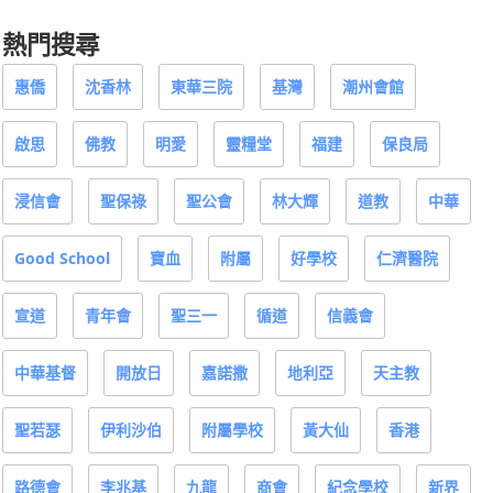
熱門搜尋
惠僑
沈香林
東華三院
基灣
潮州會館
啟思
佛教
明愛
靈糧堂
福建
保良局
浸信會
聖保祿
聖公會
林大輝
道教
中華
Good School
寶血
附屬
好學校
仁濟醫院
宣道
青年會
聖三一
循道
信義會
中華基督
開放日
嘉諾撒
地利亞
天主教
聖若瑟
伊利沙伯
附屬學校
黃大仙
香港
路德會
李兆基
九龍
商會
紀念學校
新界