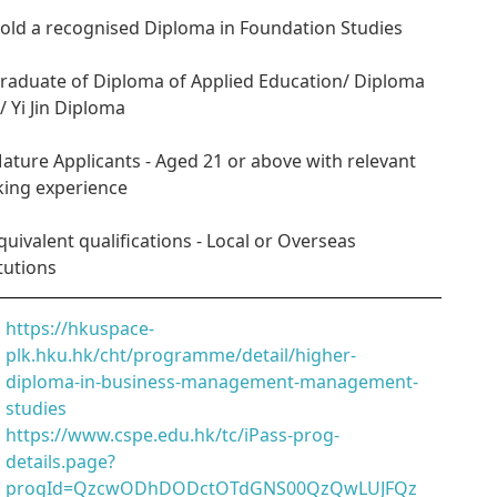
Hold a recognised Diploma in Foundation Studies
Graduate of Diploma of Applied Education/ Diploma
n/ Yi Jin Diploma
Mature Applicants - Aged 21 or above with relevant
ing experience
Equivalent qualifications - Local or Overseas
itutions
https://hkuspace-
plk.hku.hk/cht/programme/detail/higher-
diploma-in-business-management-management-
studies
https://www.cspe.edu.hk/tc/iPass-prog-
details.page?
progId=QzcwODhDODctOTdGNS00QzQwLUJFQz