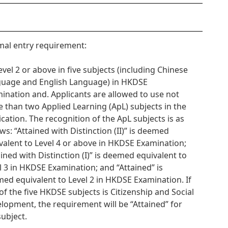
al entry requirement:
Level 2 or above in five subjects (including Chinese
uage and English Language) in HKDSE
ination and. Applicants are allowed to use not
 than two Applied Learning (ApL) subjects in the
ication. The recognition of the ApL subjects is as
ows: “Attained with Distinction (II)” is deemed
valent to Level 4 or above in HKDSE Examination;
ained with Distinction (I)” is deemed equivalent to
l 3 in HKDSE Examination; and “Attained” is
ed equivalent to Level 2 in HKDSE Examination. If
of the five HKDSE subjects is Citizenship and Social
lopment, the requirement will be “Attained” for
subject.