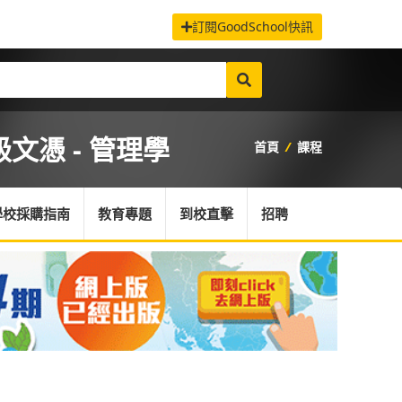
訂閱GoodSchool快訊
文憑 - 管理學
首頁
/
課程
學校採購指南
教育專題
到校直擊
招聘