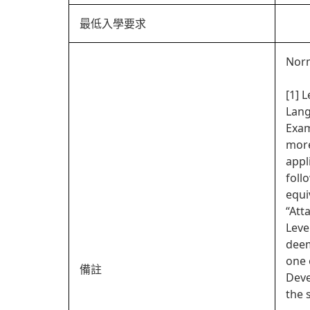
最低入學要求
Norm
[1] 
Lang
Exam
more
appl
foll
equi
“Att
Leve
deem
one 
備註
Deve
the 