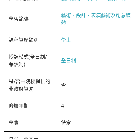
藝術、設計、表演藝術及創意媒
學習範疇
體
課程資歷類別
學士
授課模式(全日制/
全日制
兼讀制)
是/否由院校提供的
否
非政府資助
修讀年期
4
學費
待定