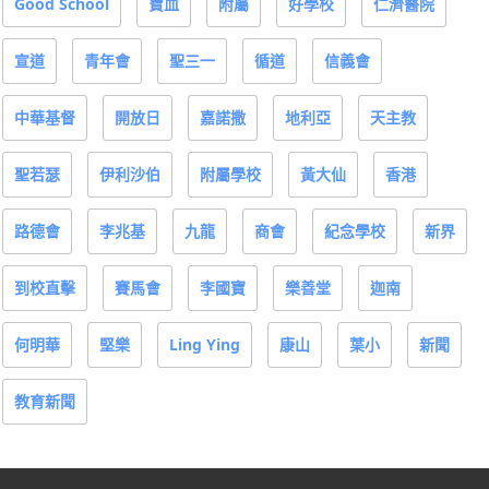
Good School
寶血
附屬
好學校
仁濟醫院
宣道
青年會
聖三一
循道
信義會
中華基督
開放日
嘉諾撒
地利亞
天主教
聖若瑟
伊利沙伯
附屬學校
黃大仙
香港
路德會
李兆基
九龍
商會
紀念學校
新界
到校直擊
賽馬會
李國寶
樂善堂
迦南
何明華
堅樂
Ling Ying
康山
葉小
新聞
教育新聞