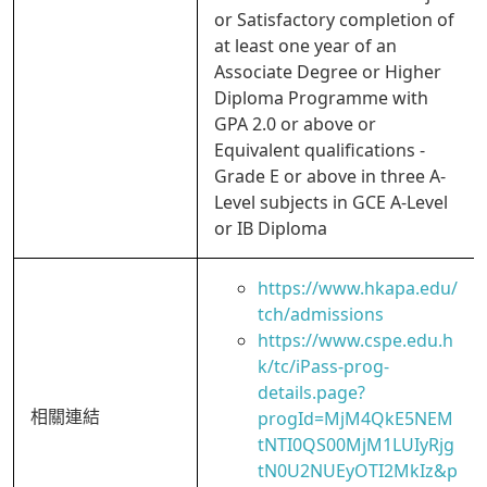
or Satisfactory completion of
at least one year of an
Associate Degree or Higher
Diploma Programme with
GPA 2.0 or above or
Equivalent qualifications -
Grade E or above in three A-
Level subjects in GCE A-Level
or IB Diploma
https://www.hkapa.edu/
tch/admissions
https://www.cspe.edu.h
k/tc/iPass-prog-
details.page?
相關連結
progId=MjM4QkE5NEM
tNTI0QS00MjM1LUIyRjg
tN0U2NUEyOTI2MkIz&p