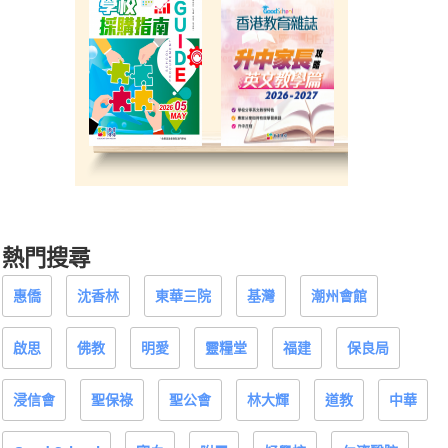
熱門搜尋
惠僑
沈香林
東華三院
基灣
潮州會館
啟思
佛教
明愛
靈糧堂
福建
保良局
浸信會
聖保祿
聖公會
林大輝
道教
中華