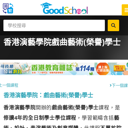
香港演藝學院
戲曲藝術(榮譽)學士
上一個課程
下一個課
香港演藝學院：戲曲藝術(榮譽)學士
香港演藝學院
開辦的
戲曲藝術(榮譽)學士
課程，是
修讀4年的全日制學士學位課程
，學習範疇含括
藝