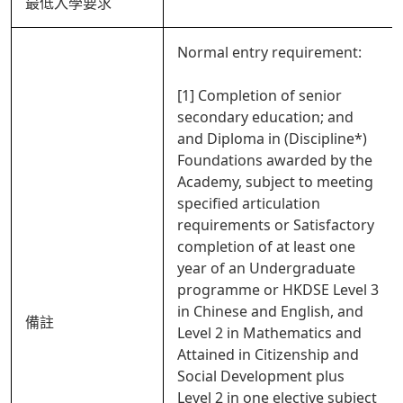
最低入學要求
Normal entry requirement:
[1] Completion of senior
secondary education; and
and Diploma in (Discipline*)
Foundations awarded by the
Academy, subject to meeting
specified articulation
requirements or Satisfactory
completion of at least one
year of an Undergraduate
programme or HKDSE Level 3
in Chinese and English, and
備註
Level 2 in Mathematics and
Attained in Citizenship and
Social Development plus
Level 2 in one elective subject