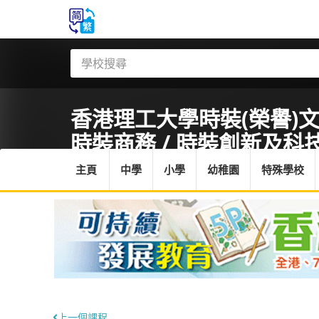
香港理工大學
時裝(榮譽)文
時裝商務 / 時裝創新及科技
主頁
中學
小學
幼稚園
特殊學校
上一個課程