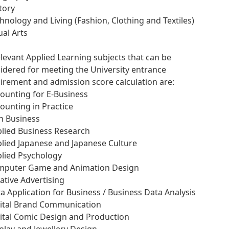
story
chnology and Living (Fashion, Clothing and Textiles)
ual Arts
elevant Applied Learning subjects that can be
idered for meeting the University entrance
irement and admission score calculation are:
counting for E-Business
counting in Practice
 in Business
plied Business Research
plied Japanese and Japanese Culture
plied Psychology
mputer Game and Animation Design
eative Advertising
ta Application for Business / Business Data Analysis
gital Brand Communication
gital Comic Design and Production