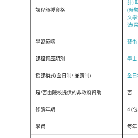
計)
課程頒授資格
(時
文學
裝(
學習範疇
藝術
課程資歷類別
學士
授課模式(全日制/ 兼讀制)
全日
是/否由院校提供的非政府資助
否
修讀年期
4 
學費
每年 