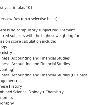
rst year intake: 101
terview: Yes (on a selective basis)
here is no compulsory subject requirement.
erred subjects with the highest weighting for
ssion score calculation include:
ology
emistry
siness, Accounting and Financial Studies
siness, Accounting and Financial Studies
ounting)
siness, Accounting and Financial Studies (Business
agement)
inese History
mbined Science: Biology + Chemistry
onomics
ography