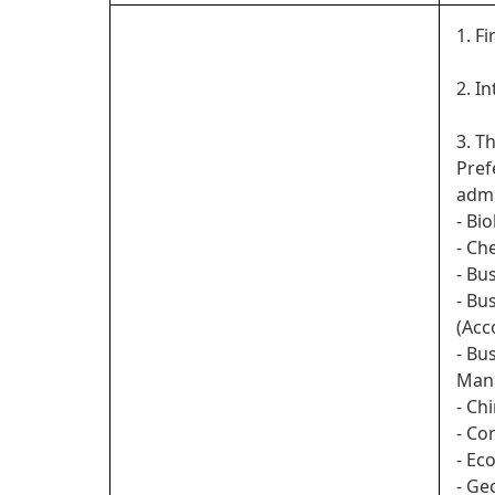
1. Fi
2. In
3. T
Pref
admi
- Bi
- Ch
- Bu
- Bu
(Acc
- Bu
Man
- Ch
- Co
- Ec
- Ge