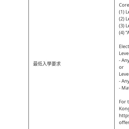
Core
(1) 
(2) 
(3) 
(4) 
Elec
Leve
- An
最低入學要求
or
Leve
- An
- Ma
For 
Kong
http
offe