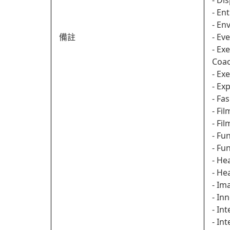
- Di
- En
- En
備註
- Ev
- Ex
Coa
- Ex
- Ex
- Fa
- Fi
- Fi
- Fu
- Fu
- He
- He
- Im
- In
- In
- In