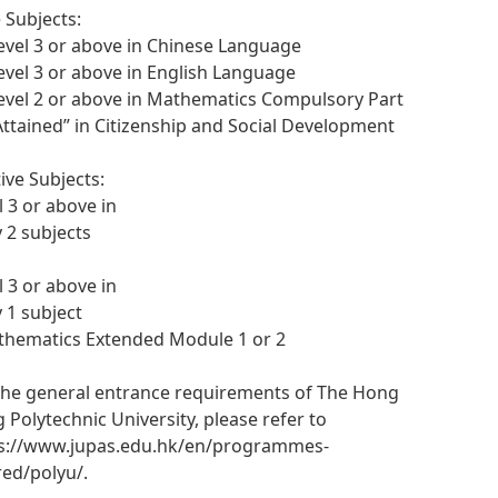
 Subjects:
Level 3 or above in Chinese Language
Level 3 or above in English Language
Level 2 or above in Mathematics Compulsory Part
“Attained” in Citizenship and Social Development
tive Subjects:
l 3 or above in
y 2 subjects
l 3 or above in
y 1 subject
thematics Extended Module 1 or 2
the general entrance requirements of The Hong
 Polytechnic University, please refer to
s://www.jupas.edu.hk/en/programmes-
red/polyu/.