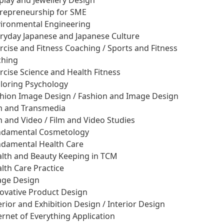
splay and Jewellery Design
trepreneurship for SME
vironmental Engineering
eryday Japanese and Japanese Culture
ercise and Fitness Coaching / Sports and Fitness
ching
ercise Science and Health Fitness
ploring Psychology
shion Image Design / Fashion and Image Design
lm and Transmedia
lm and Video / Film and Video Studies
ndamental Cosmetology
ndamental Health Care
alth and Beauty Keeping in TCM
alth Care Practice
age Design
novative Product Design
terior and Exhibition Design / Interior Design
ternet of Everything Application