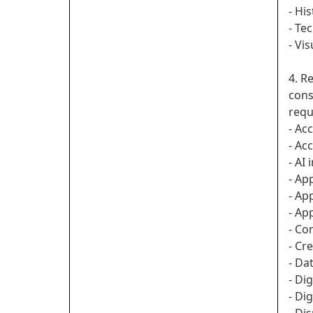
- Hi
- Te
- Vis
4. R
cons
requ
- Ac
- Ac
- AI
- Ap
- Ap
- Ap
- Co
- Cr
- Da
- Di
- Di