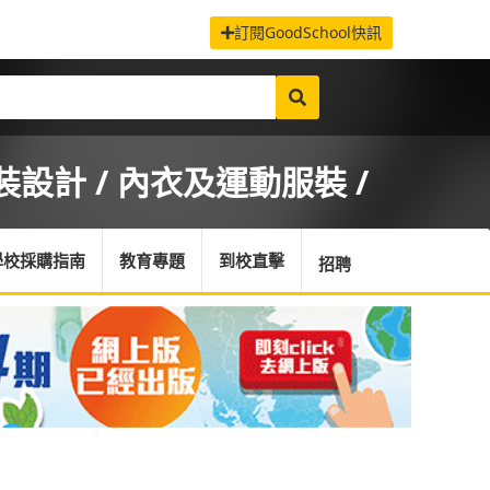
訂閱GoodSchool快訊
裝設計 / 內衣及運動服裝 /
學校採購指南
教育專題
到校直擊
招聘
首頁
/
課程