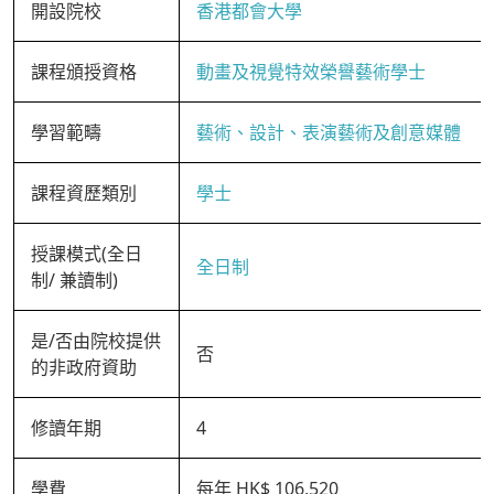
開設院校
香港都會大學
課程頒授資格
動畫及視覺特效榮譽藝術學士
學習範疇
藝術、設計、表演藝術及創意媒體
課程資歷類別
學士
授課模式(全日
全日制
制/ 兼讀制)
是/否由院校提供
否
的非政府資助
修讀年期
4
學費
每年 HK$ 106,520