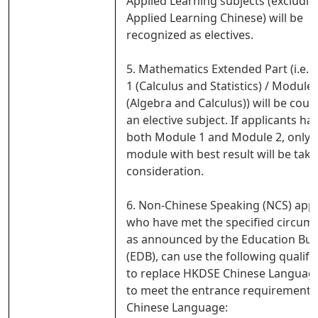
Applied Learning subjects (excludin
Applied Learning Chinese) will be
recognized as electives.
5. Mathematics Extended Part (i.e.
1 (Calculus and Statistics) / Module 
(Algebra and Calculus)) will be coun
an elective subject. If applicants ha
both Module 1 and Module 2, only 
module with best result will be take
consideration.
6. Non-Chinese Speaking (NCS) appl
who have met the specified circum
as announced by the Education Bu
(EDB), can use the following qualifi
to replace HKDSE Chinese Language
to meet the entrance requirement 
Chinese Language: