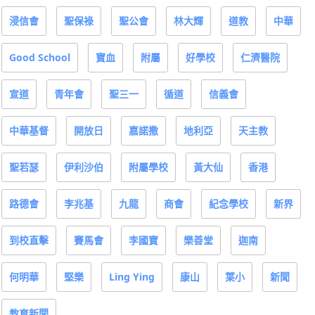
浸信會
聖保祿
聖公會
林大輝
道教
中華
Good School
寶血
附屬
好學校
仁濟醫院
宣道
青年會
聖三一
循道
信義會
中華基督
開放日
嘉諾撒
地利亞
天主教
聖若瑟
伊利沙伯
附屬學校
黃大仙
香港
路德會
李兆基
九龍
商會
紀念學校
新界
到校直擊
賽馬會
李國寶
樂善堂
迦南
何明華
堅樂
Ling Ying
康山
葉小
新聞
教育新聞