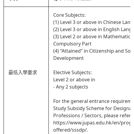
Core Subjects:
(1) Level 3 or above in Chinese Lan
(2) Level 3 or above in English Lan
(3) Level 2 or above in Mathematics
Compulsory Part
(4) “Attained” in Citizenship and Soci
Development
最低入學要求
Elective Subjects:
Level 2 or above in
- Any 2 subjects
For the general entrance requireme
Study Subsidy Scheme for Designa
Professions / Sectors, please refer 
https://www.jupas.edu.hk/en/pro
offered/sssdp/.