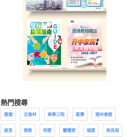
熱門搜尋
惠僑
沈香林
東華三院
基灣
潮州會館
啟思
佛教
明愛
靈糧堂
福建
保良局