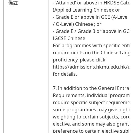
備註
- ‘Attained’ or above in HKDSE Cate
(Applied Learning Chinese); or
- Grade E or above in GCE (A-Level /
/ O-Level) Chinese ; or
- Grade E / Grade 3 or above in GCS
IGCSE Chinese
For programmes with specific entr
requirements on the Chinese Lang
proficiency, please click
https://admissions.hkmu.edu.hk/ug
for details.
7. In addition to the General Entran
Requirements, individual program
require specific subject requirement
some programmes may give highe
weighting to certain subjects, core
elective, and some may also grant
preference to certain elective subje