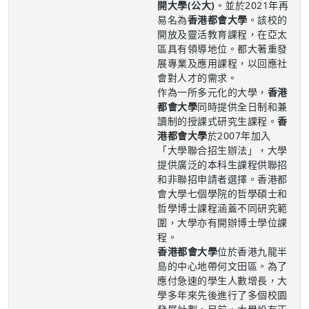
開大學(公大)
。並於2021年再
易名為
香港都會大學
。該校的
開放及靈活教育課程，在亞太
區具有領導地位。都大著重發
展專業及應用課程，以回應社
會對人才的需求。
作為一所多元化的大學，
香港
都會大學
同時提供全日制和兼
讀制的授課式研究生課程。
香
港都會大學
於2007年加入
「大學聯合招生辦法」，大學
提供廣泛的本科生課程供聯招
和非聯招申請者選擇。香港都
會大學七個學院的哲學碩士和
哲學博士課程涵蓋不同研究範
圍，大學亦有開辦博士學位課
程。
香港都會大學
位於香港九龍半
島的中心地帶何文田區。為了
應付急速的學生人數增長，大
學多年來先後進行了多個校園