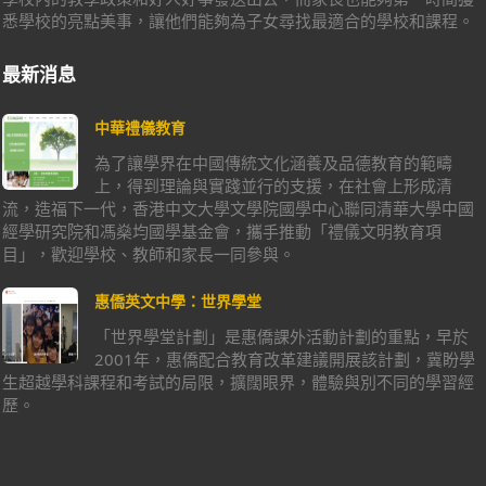
悉學校的亮點美事，讓他們能夠為子女尋找最適合的學校和課程。
最新消息
中華禮儀教育
為了讓學界在中國傳統文化涵養及品德教育的範疇
上，得到理論與實踐並行的支援，在社會上形成清
流，造福下一代，香港中文大學文學院國學中心聯同清華大學中國
經學研究院和馮燊均國學基金會，攜手推動「禮儀文明教育項
目」，歡迎學校、教師和家長一同參與。
惠僑英文中學：世界學堂
「世界學堂計劃」是惠僑課外活動計劃的重點，早於
2001年，惠僑配合教育改革建議開展該計劃，冀盼學
生超越學科課程和考試的局限，擴闊眼界，體驗與別不同的學習經
歷。