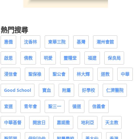
熱門搜尋
惠僑
沈香林
東華三院
基灣
潮州會館
啟思
佛教
明愛
靈糧堂
福建
保良局
浸信會
聖保祿
聖公會
林大輝
道教
中華
Good School
寶血
附屬
好學校
仁濟醫院
宣道
青年會
聖三一
循道
信義會
中華基督
開放日
嘉諾撒
地利亞
天主教
聖若瑟
伊利沙伯
附屬學校
黃大仙
香港