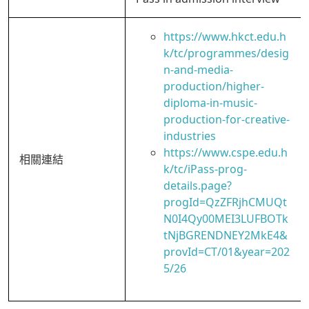
https://www.hkct.edu.h
k/tc/programmes/desig
n-and-media-
production/higher-
diploma-in-music-
production-for-creative-
industries
https://www.cspe.edu.h
相關連結
k/tc/iPass-prog-
details.page?
progId=QzZFRjhCMUQt
N0I4Qy00MEI3LUFBOTk
tNjBGRENDNEY2MkE4&
provId=CT/01&year=202
5/26