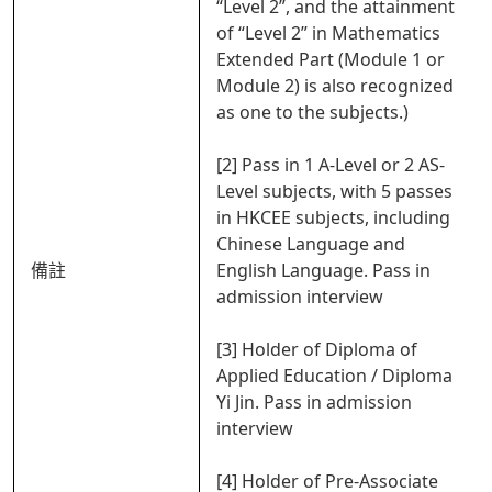
“Level 2”, and the attainment
of “Level 2” in Mathematics
Extended Part (Module 1 or
Module 2) is also recognized
as one to the subjects.)
[2] Pass in 1 A-Level or 2 AS-
Level subjects, with 5 passes
in HKCEE subjects, including
Chinese Language and
備註
English Language. Pass in
admission interview
[3] Holder of Diploma of
Applied Education / Diploma
Yi Jin. Pass in admission
interview
[4] Holder of Pre-Associate