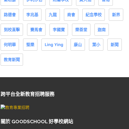
路德會
李兆基
九龍
商會
紀念學校
新界
到校直擊
賽馬會
李國寶
樂善堂
迦南
何明華
堅樂
Ling Ying
康山
葉小
新聞
教育新聞
跨平台全新教育招聘服務
關於 GOODSCHOOL 好學校網站