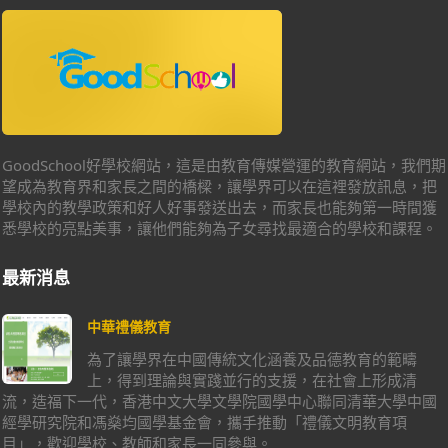
GoodSchool好學校網站，這是由教育傳媒營運的教育網站，我們期
望成為教育界和家長之間的橋樑，讓學界可以在這裡發放訊息，把
學校內的教學政策和好人好事發送出去，而家長也能夠第一時間獲
悉學校的亮點美事，讓他們能夠為子女尋找最適合的學校和課程。
最新消息
中華禮儀教育
為了讓學界在中國傳統文化涵養及品德教育的範疇
上，得到理論與實踐並行的支援，在社會上形成清
流，造福下一代，香港中文大學文學院國學中心聯同清華大學中國
經學研究院和馮燊均國學基金會，攜手推動「禮儀文明教育項
目」，歡迎學校、教師和家長一同參與。