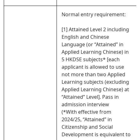
Normal entry requirement:
[1] Attained Level 2 including
English and Chinese
Language (or “Attained” in
Applied Learning Chinese) in
5 HKDSE subjects* [each
applicant is allowed to use
not more than two Applied
Learning subjects (excluding
Applied Learning Chinese) at
“Attained” Level]. Pass in
admission interview
(*With effective from
2024/25, “Attained” in
Citizenship and Social
Development is equivalent to