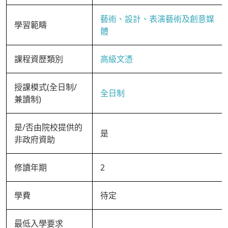
藝術、設計、表演藝術及創意媒
學習範疇
體
課程資歷類別
高級文憑
授課模式(全日制/
全日制
兼讀制)
是/否由院校提供的
是
非政府資助
修讀年期
2
學費
待定
最低入學要求