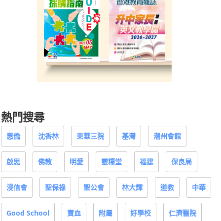
熱門搜尋
惠僑
沈香林
東華三院
基灣
潮州會館
啟思
佛教
明愛
靈糧堂
福建
保良局
浸信會
聖保祿
聖公會
林大輝
道教
中華
Good School
寶血
附屬
好學校
仁濟醫院