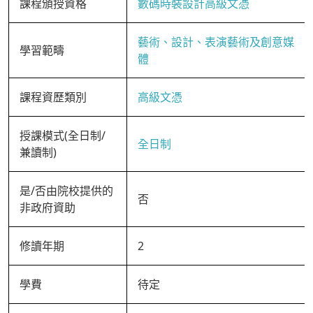
課程頒授資格
數碼時裝設計高級文憑
藝術、設計、表演藝術及創意媒
學習範疇
體
課程資歷類別
高級文憑
授課模式(全日制/
全日制
兼讀制)
是/否由院校提供的
否
非政府資助
修讀年期
2
學費
待定