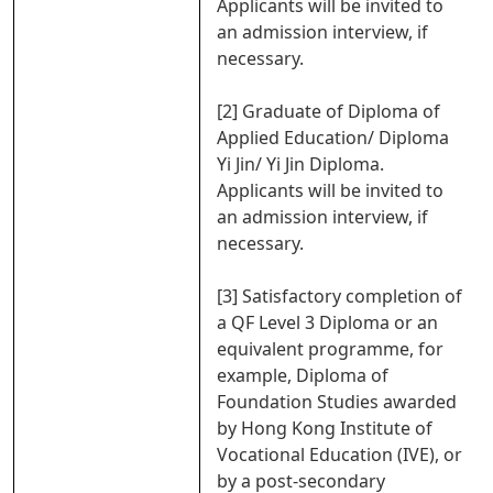
Applicants will be invited to
an admission interview, if
necessary.
[2] Graduate of Diploma of
Applied Education/ Diploma
Yi Jin/ Yi Jin Diploma.
Applicants will be invited to
an admission interview, if
necessary.
[3] Satisfactory completion of
a QF Level 3 Diploma or an
equivalent programme, for
example, Diploma of
Foundation Studies awarded
by Hong Kong Institute of
Vocational Education (IVE), or
by a post-secondary