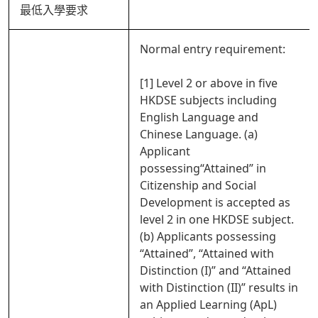
最低入學要求
Normal entry requirement:
[1] Level 2 or above in five
HKDSE subjects including
English Language and
Chinese Language. (a)
Applicant
possessing“Attained” in
Citizenship and Social
Development is accepted as
level 2 in one HKDSE subject.
(b) Applicants possessing
“Attained”, “Attained with
Distinction (I)” and “Attained
with Distinction (II)” results in
an Applied Learning (ApL)