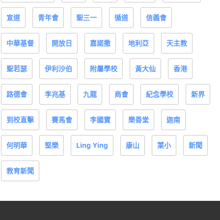
宣道
青年會
聖三一
循道
信義會
中華基督
開放日
嘉諾撒
地利亞
天主教
聖若瑟
伊利沙伯
附屬學校
黃大仙
香港
路德會
李兆基
九龍
商會
紀念學校
新界
到校直擊
賽馬會
李國寶
樂善堂
迦南
何明華
堅樂
Ling Ying
康山
葉小
新聞
教育新聞