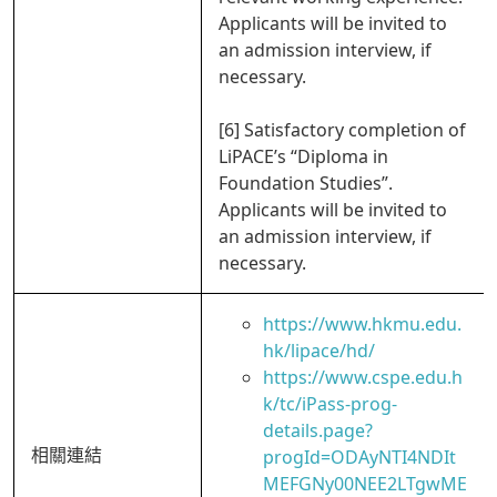
Applicants will be invited to
an admission interview, if
necessary.
[6] Satisfactory completion of
LiPACE’s “Diploma in
Foundation Studies”.
Applicants will be invited to
an admission interview, if
necessary.
https://www.hkmu.edu.
hk/lipace/hd/
https://www.cspe.edu.h
k/tc/iPass-prog-
details.page?
相關連結
progId=ODAyNTI4NDIt
MEFGNy00NEE2LTgwME