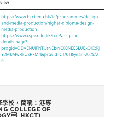
rview
https://www.hkct.edu.hk/tc/programmes/design-
and-media-production/higher-diploma-design-
media-production
https://www.cspe.edu.hk/tc/iPass-prog-
details.page?
progId=ODVENUJFNTUtNEIxNC00NEE5LUExQ0ItRj
Y2MkMwRkUxRkM4&provId=CT/01&year=2025/2
6
修學校，簡稱：港專
NG COLLEGE OF
GY, HKCT)