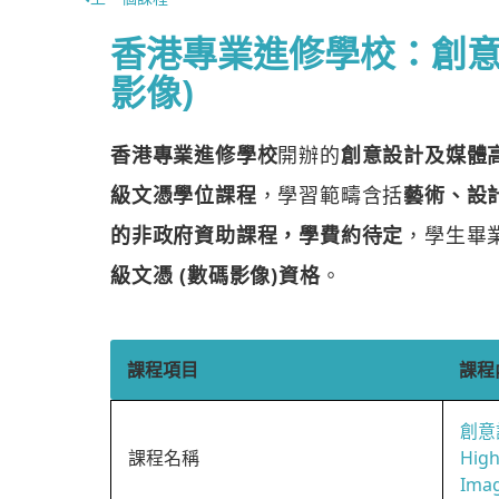
香港專業進修學校：創意
影像)
香港專業進修學校
開辦的
創意設計及媒體高
級文憑學位課程
，學習範疇含括
藝術、設
的非政府資助課程，學費約待定
，學生畢
級文憑 (數碼影像)資格
。
課程項目
課程
創意
課程名稱
High
Ima