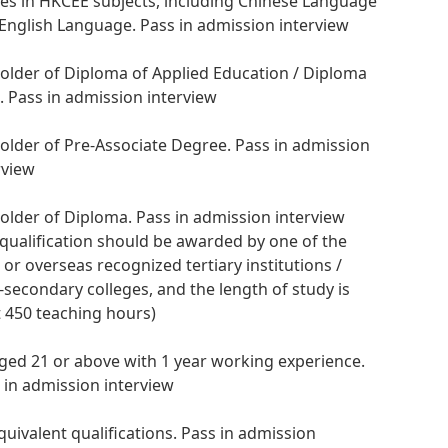
es in HKCEE subjects, including Chinese Language
English Language. Pass in admission interview
Holder of Diploma of Applied Education / Diploma
in. Pass in admission interview
Holder of Pre-Associate Degree. Pass in admission
rview
Holder of Diploma. Pass in admission interview
 qualification should be awarded by one of the
l or overseas recognized tertiary institutions /
-secondary colleges, and the length of study is
t 450 teaching hours)
Aged 21 or above with 1 year working experience.
 in admission interview
Equivalent qualifications. Pass in admission