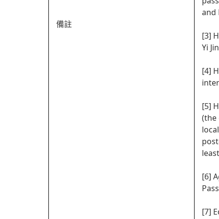
pass
and 
備註
[3] 
Yi J
[4] 
inte
[5] 
(the
loca
post
leas
[6] 
Pass
[7] 