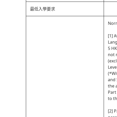
最低入學要求
Norm
[1] 
Lang
5 HK
not 
(exc
Leve
(*Wi
and 
the 
Part
to t
[2] 