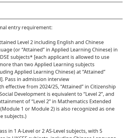
al entry requirement:
Attained Level 2 including English and Chinese
uage (or “Attained” in Applied Learning Chinese) in
DSE subjects* [each applicant is allowed to use
more than two Applied Learning subjects
luding Applied Learning Chinese) at “Attained”
l]. Pass in admission interview
th effective from 2024/25, “Attained” in Citizenship
Social Development is equivalent to “Level 2”, and
attainment of “Level 2” in Mathematics Extended
 (Module 1 or Module 2) is also recognized as one
he subjects.)
Pass in 1 A-Level or 2 AS-Level subjects, with 5