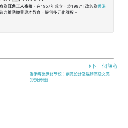
身為
旺角工人夜校
，在1957年成立，於1987年改名為
香港
致力推動職業專才教育，提供多元化課程。
下一個課程
香港專業進修學校：創意設計及媒體高級文憑
(視覺傳達)