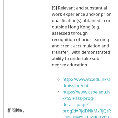
[5] Relevant and substantial
work experience and/or prior
qualification(s) obtained in or
outside Hong Kong (e.g.
assessed through
recognition of prior learning
and credit accumulation and
transfer), with demonstrated
ability to undertake sub-
degree education
http://www.vtc.edu.hk/a
dmission/chi
https://www.cspe.edu.h
k/tc/iPass-prog-
details.page?
相關連結
progId=RjdDNkMxRjQtR
jJBNi00MzE1LTg4QzktQ