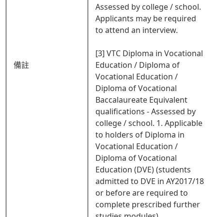
Assessed by college / school.
Applicants may be required
to attend an interview.
[3] VTC Diploma in Vocational
備註
Education / Diploma of
Vocational Education /
Diploma of Vocational
Baccalaureate Equivalent
qualifications - Assessed by
college / school. 1. Applicable
to holders of Diploma in
Vocational Education /
Diploma of Vocational
Education (DVE) (students
admitted to DVE in AY2017/18
or before are required to
complete prescribed further
studies modules).