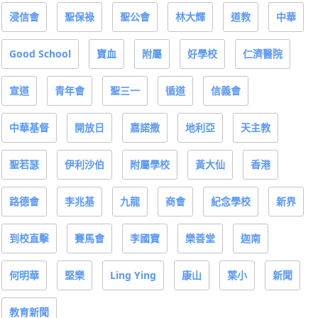
浸信會
聖保祿
聖公會
林大輝
道教
中華
Good School
寶血
附屬
好學校
仁濟醫院
宣道
青年會
聖三一
循道
信義會
中華基督
開放日
嘉諾撒
地利亞
天主教
聖若瑟
伊利沙伯
附屬學校
黃大仙
香港
路德會
李兆基
九龍
商會
紀念學校
新界
到校直擊
賽馬會
李國寶
樂善堂
迦南
何明華
堅樂
Ling Ying
康山
葉小
新聞
教育新聞