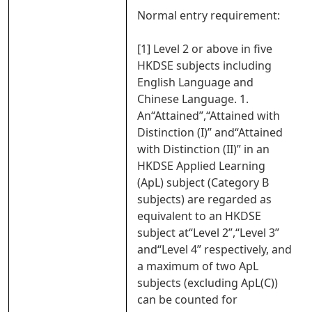
Normal entry requirement:
[1] Level 2 or above in five
HKDSE subjects including
English Language and
Chinese Language. 1.
An“Attained”,“Attained with
Distinction (I)” and“Attained
with Distinction (II)” in an
HKDSE Applied Learning
(ApL) subject (Category B
subjects) are regarded as
equivalent to an HKDSE
subject at“Level 2”,“Level 3”
and“Level 4” respectively, and
a maximum of two ApL
subjects (excluding ApL(C))
can be counted for