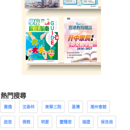
熱門搜尋
惠僑
沈香林
東華三院
基灣
潮州會館
啟思
佛教
明愛
靈糧堂
福建
保良局