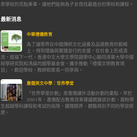
悉學校的亮點美事，讓他們能夠為子女尋找最適合的學校和課程。
最新消息
中華禮儀教育
為了讓學界在中國傳統文化涵養及品德教育的範疇
上，得到理論與實踐並行的支援，在社會上形成清
流，造福下一代，香港中文大學文學院國學中心聯同清華大學中國
經學研究院和馮燊均國學基金會，攜手推動「禮儀文明教育項
目」，歡迎學校、教師和家長一同參與。
惠僑英文中學：世界學堂
「世界學堂計劃」是惠僑課外活動計劃的重點，早於
2001年，惠僑配合教育改革建議開展該計劃，冀盼學
生超越學科課程和考試的局限，擴闊眼界，體驗與別不同的學習經
歷。