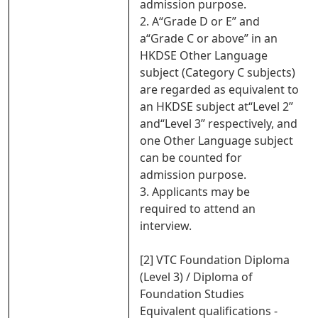
admission purpose.
2. A“Grade D or E” and
a“Grade C or above” in an
HKDSE Other Language
subject (Category C subjects)
are regarded as equivalent to
an HKDSE subject at“Level 2”
and“Level 3” respectively, and
one Other Language subject
can be counted for
admission purpose.
3. Applicants may be
required to attend an
interview.
[2] VTC Foundation Diploma
(Level 3) / Diploma of
Foundation Studies
Equivalent qualifications -