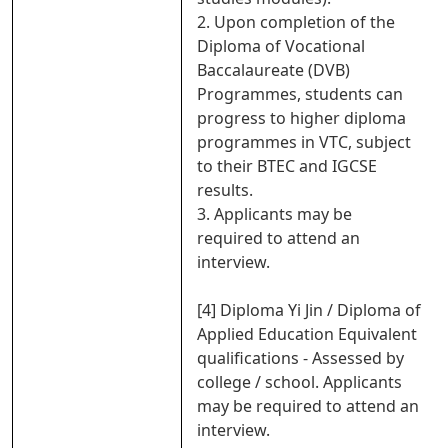
2. Upon completion of the
Diploma of Vocational
Baccalaureate (DVB)
Programmes, students can
progress to higher diploma
programmes in VTC, subject
to their BTEC and IGCSE
results.
3. Applicants may be
required to attend an
interview.
[4] Diploma Yi Jin / Diploma of
Applied Education Equivalent
qualifications - Assessed by
college / school. Applicants
may be required to attend an
interview.