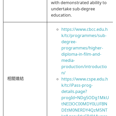
with demonstrated ability to
undertake sub-degree
education.
https://www.cbcc.edu.h
k/tc/programmes/sub-
degree-
programmes/higher-
diploma-in-film-and-
media-
production/introductio
n/
相關連結
https://www.cspe.edu.h
k/tc/iPass-prog-
details.page?
progId=NDg5ODg1MkU
tNEI3OC00MDY0LUFBN
DEtM0NERDY4QzM5NT