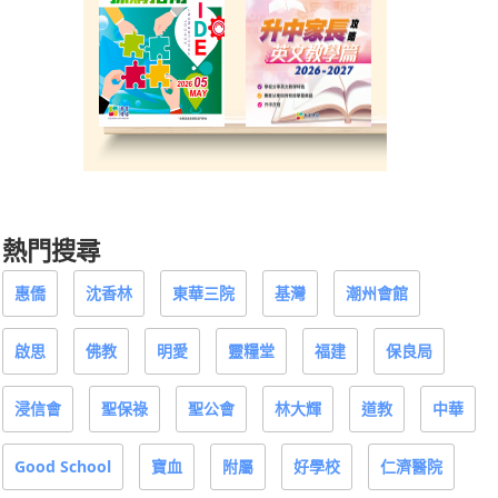
熱門搜尋
惠僑
沈香林
東華三院
基灣
潮州會館
啟思
佛教
明愛
靈糧堂
福建
保良局
浸信會
聖保祿
聖公會
林大輝
道教
中華
Good School
寶血
附屬
好學校
仁濟醫院