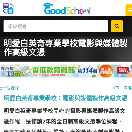
明愛白英奇專業學校
電影與媒體製
作高級文憑
上一個課程
下一個課
明愛白英奇專業學校：電影與媒體製作高級文憑
明愛白英奇專業學校
開辦的
電影與媒體製作高級文
憑
課程，是
修讀2年的全日制高級文憑學位課程
，