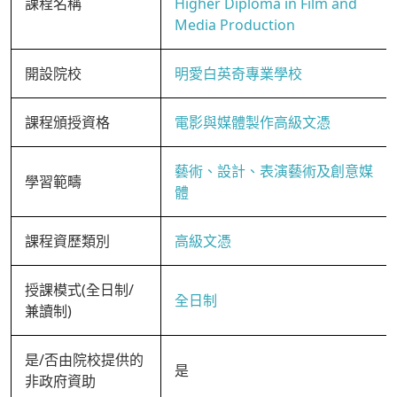
課程名稱
Higher Diploma in Film and
Media Production
開設院校
明愛白英奇專業學校
課程頒授資格
電影與媒體製作高級文憑
藝術、設計、表演藝術及創意媒
學習範疇
體
課程資歷類別
高級文憑
授課模式(全日制/
全日制
兼讀制)
是/否由院校提供的
是
非政府資助