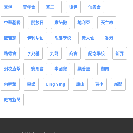
宣道
青年會
聖三一
循道
信義會
中華基督
開放日
嘉諾撒
地利亞
天主教
聖若瑟
伊利沙伯
附屬學校
黃大仙
香港
路德會
李兆基
九龍
商會
紀念學校
新界
到校直擊
賽馬會
李國寶
樂善堂
迦南
何明華
堅樂
Ling Ying
康山
葉小
新聞
教育新聞