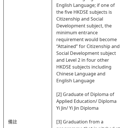
English Language; if one of
the five HKDSE subjects is
Citizenship and Social
Development subject, the
minimum entrance
requirement would become
“Attained” for Citizenship and
Social Development subject
and Level 2 in four other
HKDSE subjects including
Chinese Language and
English Language
[2] Graduate of Diploma of
Applied Education/ Diploma
Yi Jin/ Yi Jin Diploma
備註
[3] Graduation from a