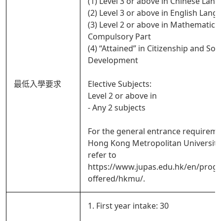
(1) Level 3 or above in Chinese Lan
(2) Level 3 or above in English Lan
(3) Level 2 or above in Mathematics
Compulsory Part
(4) “Attained” in Citizenship and Soci
Development
最低入學要求
Elective Subjects:
Level 2 or above in
- Any 2 subjects
For the general entrance requireme
Hong Kong Metropolitan University
refer to
https://www.jupas.edu.hk/en/pro
offered/hkmu/.
1. First year intake: 30