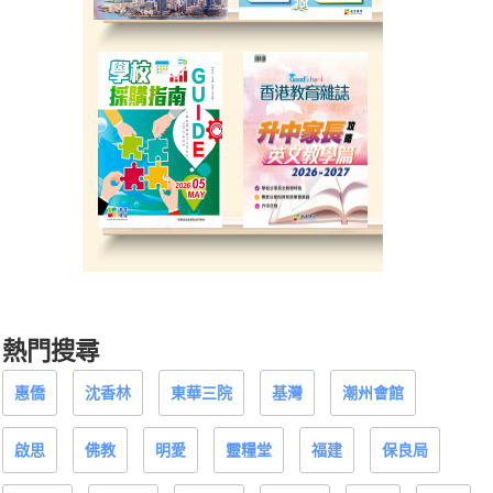
熱門搜尋
惠僑
沈香林
東華三院
基灣
潮州會館
啟思
佛教
明愛
靈糧堂
福建
保良局