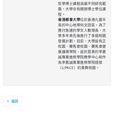
哲學博士課程涵蓋不同研究範
圍，大學亦有開辦博士學位課
程。
香港都會大學
位於香港九龍半
島的中心地帶何文田區。為了
應付急速的學生人數增長，大
學多年來先後進行了多個校園
發展計劃。目前，大學設有正
校園、賽馬會校園、賽馬會健
康護理學院，設於荔景的李嘉
誠專業進修學院教學中心和作
為李嘉誠專業進修學院總部
（LiPACE）的葵興校園。
返回