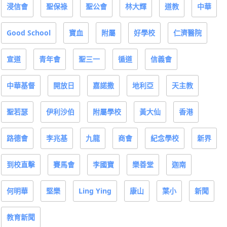
浸信會
聖保祿
聖公會
林大輝
道教
中華
Good School
寶血
附屬
好學校
仁濟醫院
宣道
青年會
聖三一
循道
信義會
中華基督
開放日
嘉諾撒
地利亞
天主教
聖若瑟
伊利沙伯
附屬學校
黃大仙
香港
路德會
李兆基
九龍
商會
紀念學校
新界
到校直擊
賽馬會
李國寶
樂善堂
迦南
何明華
堅樂
Ling Ying
康山
葉小
新聞
教育新聞