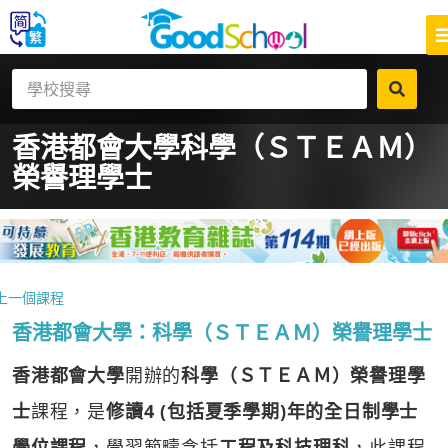
香港都會大學
科學（ＳＴＥＡＭ）
榮譽理學士
上一個課程
香港都會大學：科學（ＳＴＥＡＭ）榮譽理學士
香港都會大學
開辦的
科學（ＳＴＥＡＭ）榮譽理學
士
課程，是
修讀4 (包括夏季學期)年的全日制學士
學位課程
，學習範疇含括
工程及科技理科
，此課程