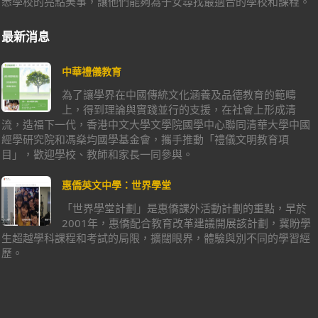
悉學校的亮點美事，讓他們能夠為子女尋找最適合的學校和課程。
最新消息
中華禮儀教育
為了讓學界在中國傳統文化涵養及品德教育的範疇
上，得到理論與實踐並行的支援，在社會上形成清
流，造福下一代，香港中文大學文學院國學中心聯同清華大學中國
經學研究院和馮燊均國學基金會，攜手推動「禮儀文明教育項
目」，歡迎學校、教師和家長一同參與。
惠僑英文中學：世界學堂
「世界學堂計劃」是惠僑課外活動計劃的重點，早於
2001年，惠僑配合教育改革建議開展該計劃，冀盼學
生超越學科課程和考試的局限，擴闊眼界，體驗與別不同的學習經
歷。