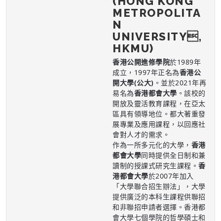
(HONG KONG
METROPOLITA
N
UNIVERSITY,
HKMU)
香港公開進修學院
於1989年
成立，1997年正名為
香港公
開大學(公大)
。並於2021年再
易名為
香港都會大學
。該校的
開放及靈活教育課程，在亞太
區具有領導地位。都大著重發
展專業及應用課程，以回應社
會對人才的需求。
作為一所多元化的大學，
香港
都會大學
同時提供全日制和兼
讀制的授課式研究生課程。
香
港都會大學
於2007年加入
「大學聯合招生辦法」，大學
提供廣泛的本科生課程供聯招
和非聯招申請者選擇。香港都
會大學七個學院的哲學碩士和