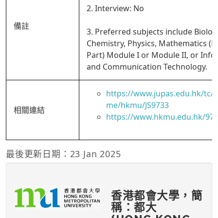
2. Interview: No
備註
3. Preferred subjects include Biolog
Chemistry, Physics, Mathematics (
Part) Module I or Module II, or Inf
and Communication Technology.
https://www.jupas.edu.hk/tc
me/hkmu/JS9733
相關連結
https://www.hkmu.edu.hk/97
最後更新日期：23 Jan 2025
香港都會大學，簡
稱：都大