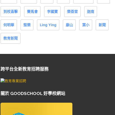
到校直擊
賽馬會
李國寶
樂善堂
迦南
何明華
堅樂
Ling Ying
康山
葉小
新聞
教育新聞
跨平台全新教育招聘服務
關於 GOODSCHOOL 好學校網站