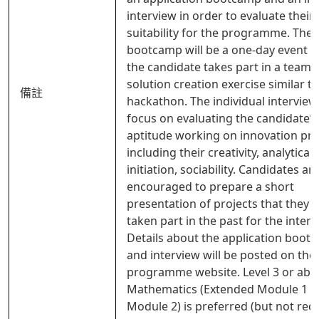
interview in order to evaluate their
suitability for the programme. The
bootcamp will be a one-day event 
the candidate takes part in a team 
solution creation exercise similar to
備註
hackathon. The individual interview 
focus on evaluating the candidate’s
aptitude working on innovation pro
including their creativity, analytical a
initiation, sociability. Candidates ar
encouraged to prepare a short
presentation of projects that they 
taken part in the past for the interv
Details about the application boot
and interview will be posted on the
programme website. Level 3 or abo
Mathematics (Extended Module 1 o
Module 2) is preferred (but not requ