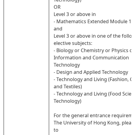
OR
Level 3 or above in
- Mathematics Extended Module 1 o
and
Level 3 or above in one of the follo
elective subjects:
- Biology or Chemistry or Physics or
Information and Communication
Technology
- Design and Applied Technology
- Technology and Living (Fashion, C
and Textiles)
- Technology and Living (Food Scie
Technology)
For the general entrance requireme
The University of Hong Kong, pleas
to