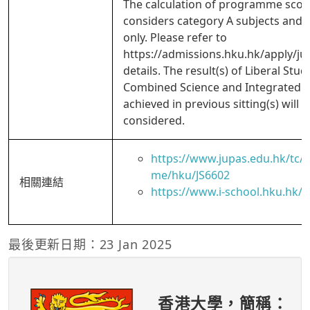
The calculation of programme scor
considers category A subjects and
only. Please refer to
https://admissions.hku.hk/apply/ju
details. The result(s) of Liberal Stud
Combined Science and Integrated S
achieved in previous sitting(s) will a
considered.
https://www.jupas.edu.hk/tc
me/hku/JS6602
相關連結
https://www.i-school.hku.hk/
最後更新日期：23 Jan 2025
香港大學，簡稱：