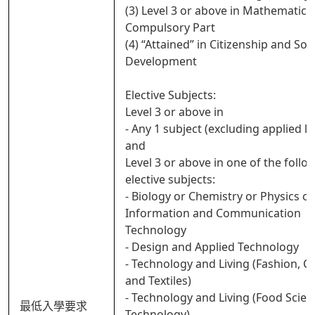
(3) Level 3 or above in Mathematics
Compulsory Part
(4) “Attained” in Citizenship and Soci
Development
Elective Subjects:
Level 3 or above in
- Any 1 subject (excluding applied l
and
Level 3 or above in one of the follo
elective subjects:
- Biology or Chemistry or Physics or
Information and Communication
Technology
- Design and Applied Technology
- Technology and Living (Fashion, C
and Textiles)
- Technology and Living (Food Scie
最低入學要求
Technology)