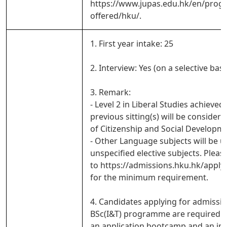
https://www.jupas.edu.hk/en/pro
offered/hku/.
1. First year intake: 25
2. Interview: Yes (on a selective basi
3. Remark:
- Level 2 in Liberal Studies achieved 
previous sitting(s) will be considered
of Citizenship and Social Developm
- Other Language subjects will be u
unspecified elective subjects. Pleas
to https://admissions.hku.hk/apply
for the minimum requirement.
4. Candidates applying for admissio
BSc(I&T) programme are required t
an application bootcamp and an ind