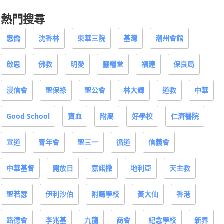
熱門搜尋
惠僑
沈香林
東華三院
基灣
潮州會館
啟思
佛教
明愛
靈糧堂
福建
保良局
浸信會
聖保祿
聖公會
林大輝
道教
中華
Good School
寶血
附屬
好學校
仁濟醫院
宣道
青年會
聖三一
循道
信義會
中華基督
開放日
嘉諾撒
地利亞
天主教
聖若瑟
伊利沙伯
附屬學校
黃大仙
香港
路德會
李兆基
九龍
商會
紀念學校
新界