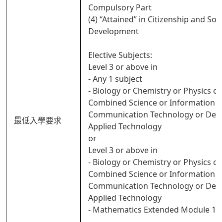
Compulsory Part
(4) “Attained” in Citizenship and Soci
Development
Elective Subjects:
Level 3 or above in
- Any 1 subject
- Biology or Chemistry or Physics or
Combined Science or Information 
Communication Technology or Des
最低入學要求
Applied Technology
or
Level 3 or above in
- Biology or Chemistry or Physics or
Combined Science or Information 
Communication Technology or Des
Applied Technology
- Mathematics Extended Module 1 o