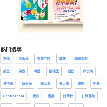
熱門搜尋
惠僑
沈香林
東華三院
基灣
潮州會館
啟思
佛教
明愛
靈糧堂
福建
保良局
浸信會
聖保祿
聖公會
林大輝
道教
中華
Good School
寶血
附屬
好學校
仁濟醫院