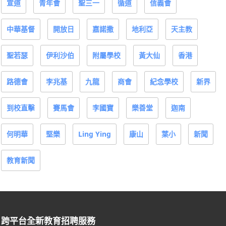
宣道
青年會
聖三一
循道
信義會
中華基督
開放日
嘉諾撒
地利亞
天主教
聖若瑟
伊利沙伯
附屬學校
黃大仙
香港
路德會
李兆基
九龍
商會
紀念學校
新界
到校直擊
賽馬會
李國寶
樂善堂
迦南
何明華
堅樂
Ling Ying
康山
葉小
新聞
教育新聞
跨平台全新教育招聘服務