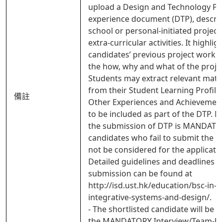
upload a Design and Technology Pr
experience document (DTP), descri
school or personal-initiated projec
extra-curricular activities. It highlig
candidates’ previous project work d
the how, why and what of the proje
Students may extract relevant mate
from their Student Learning Profile 
備註
Other Experiences and Achievemen
to be included as part of the DTP. N
the submission of DTP is MANDATO
candidates who fail to submit the D
not be considered for the applicati
Detailed guidelines and deadlines f
submission can be found at
http://isd.ust.hk/education/bsc-in-
integrative-systems-and-design/.
- The shortlisted candidate will be i
the MANDATORY Interview/Team-b