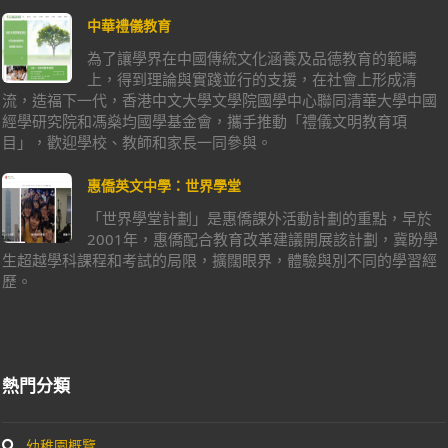
中華禮儀教育
為了讓學界在中國傳統文化涵養及品德教育的範疇
上，得到理論與實踐並行的支援，在社會上形成清
流，造福下一代，香港中文大學文學院國學中心聯同清華大學中國
經學研究院和馮燊均國學基金會，攜手推動「禮儀文明教育項
目」，歡迎學校、教師和家長一同參與。
惠僑英文中學：世界學堂
「世界學堂計劃」是惠僑課外活動計劃的重點，早於
2001年，惠僑配合教育改革建議開展該計劃，冀盼學
生超越學科課程和考試的局限，擴闊眼界，體驗與別不同的學習經
歷。
熱門分類
幼稚園概覽