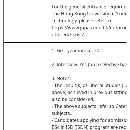
For the general entrance requireme
The Hong Kong University of Scien
Technology, please refer to
https://www.jupas.edu.hk/en/pro
offered/hkust/.
1. First year intake: 20
2. Interview: Yes (on a selective basi
3. Notes:
- The result(s) of Liberal Studies (Le
above) achieved in previous sitting(s
also be considered.
- The above subjects refer to Categ
subjects.
- Candidates applying for admission
BSc in ISD (ISDN) program are requ