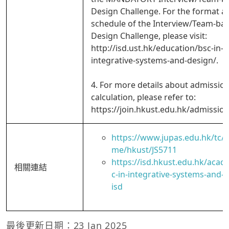
Design Challenge. For the format a
schedule of the Interview/Team-ba
Design Challenge, please visit:
http://isd.ust.hk/education/bsc-in-
integrative-systems-and-design/.
4. For more details about admissio
calculation, please refer to:
https://join.hkust.edu.hk/admission
https://www.jupas.edu.hk/tc
me/hkust/JS5711
https://isd.hkust.edu.hk/acad
相關連結
c-in-integrative-systems-and-d
isd
最後更新日期：23 Jan 2025