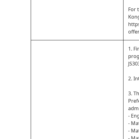
For 
Kong
http
offe
1. F
prog
JS30
2. I
3. T
Pref
admi
- En
- Ma
- Ma
- Ma