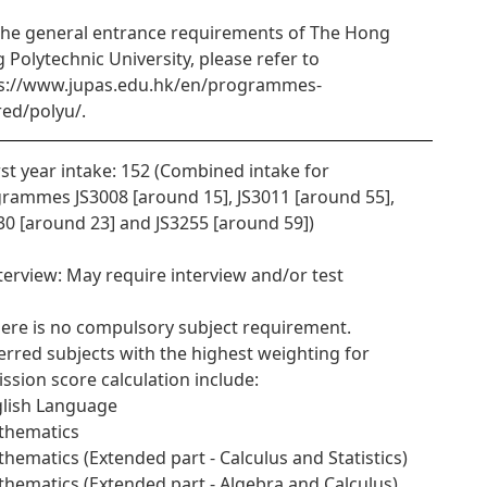
the general entrance requirements of The Hong
 Polytechnic University, please refer to
s://www.jupas.edu.hk/en/programmes-
red/polyu/.
irst year intake: 152 (Combined intake for
rammes JS3008 [around 15], JS3011 [around 55],
30 [around 23] and JS3255 [around 59])
nterview: May require interview and/or test
here is no compulsory subject requirement.
erred subjects with the highest weighting for
ssion score calculation include:
glish Language
thematics
thematics (Extended part - Calculus and Statistics)
thematics (Extended part - Algebra and Calculus)