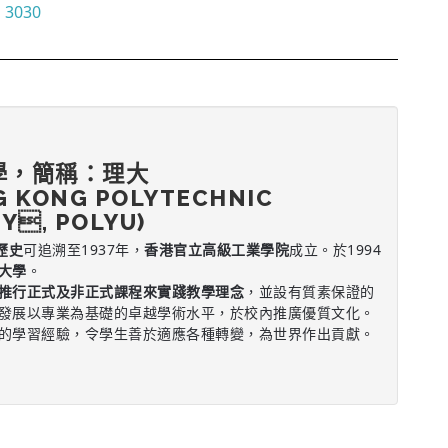
3030
學，簡稱：理大
G KONG POLYTECHNIC
Y, POLYU)
歷史
可追溯至1937年，
香港官立高級工業學院
成立。於1994
大學
。
推行正式及非正式課程來實踐教學理念
，並設有質素保證的
發展以專業為基礎的卓越學術水平，於校內推廣優質文化。
的學習經驗，令學生善於適應各種轉變，為世界作出貢獻。