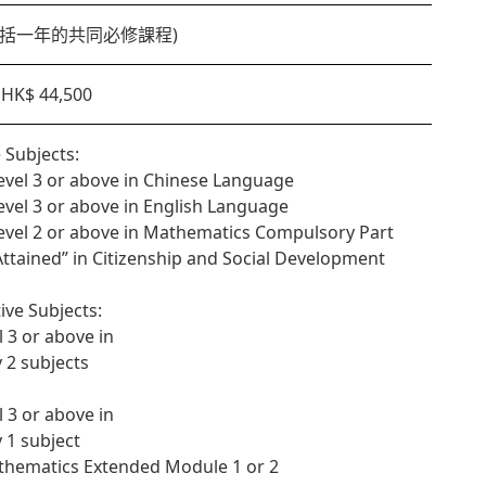
(包括一年的共同必修課程)
HK$ 44,500
 Subjects:
Level 3 or above in Chinese Language
Level 3 or above in English Language
Level 2 or above in Mathematics Compulsory Part
“Attained” in Citizenship and Social Development
tive Subjects:
l 3 or above in
y 2 subjects
l 3 or above in
y 1 subject
thematics Extended Module 1 or 2