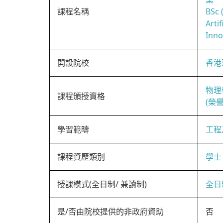
課程名稱
BSc 
Artif
Inno
開設院校
香港
物理
課程頒授資格
(榮
學習範疇
工程
課程資歷類別
學士
授課模式(全日制/ 兼讀制)
全日
是/否由院校提供的非政府資助
否