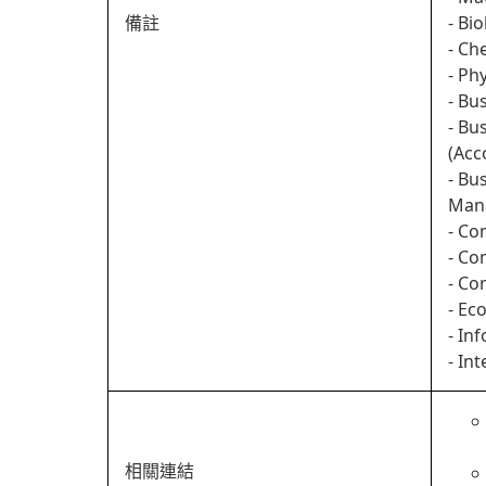
備註
- Bi
- Ch
- Ph
- Bu
- Bu
(Acc
- Bu
Man
- Co
- Co
- Co
- Ec
- In
- In
相關連結