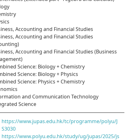
ology
emistry
ysics
siness, Accounting and Financial Studies
siness, Accounting and Financial Studies
ounting)
siness, Accounting and Financial Studies (Business
agement)
mbined Science: Biology + Chemistry
mbined Science: Biology + Physics
mbined Science: Physics + Chemistry
onomics
formation and Communication Technology
tegrated Science
https://www.jupas.edu.hk/tc/programme/polyu/J
S3030
https://www.polyu.edu.hk/study/ug/jupas/2025/js