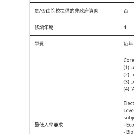
是/否由院校提供的非政府資助
否
修讀年期
4
學費
每年 
Core
(1) 
(2) 
(3) 
(4) 
Elec
Leve
subj
最低入學要求
- Ec
- Bi