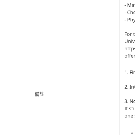
- Ma
- Ch
- Ph
For 
Univ
http
offe
1. Fi
2. In
備註
3. N
If s
one 