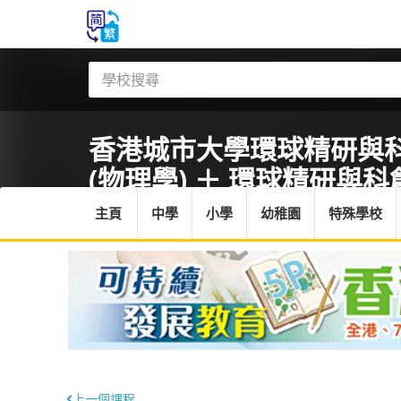
香港城市大學
環球精研與科創
(物理學) ＋ 環球精研與科
主頁
中學
小學
幼稚園
特殊學校
上一個課程