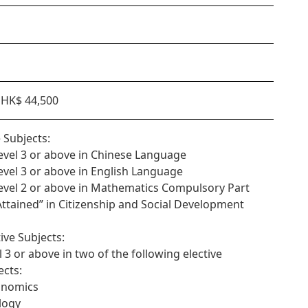
HK$ 44,500
 Subjects:
Level 3 or above in Chinese Language
Level 3 or above in English Language
Level 2 or above in Mathematics Compulsory Part
“Attained” in Citizenship and Social Development
tive Subjects:
l 3 or above in two of the following elective
ects:
onomics
ology