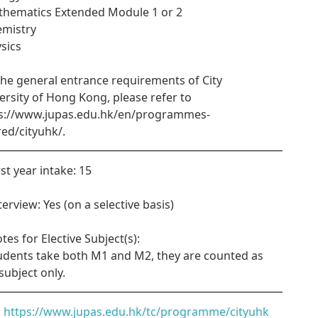
thematics Extended Module 1 or 2
emistry
ysics
the general entrance requirements of City
ersity of Hong Kong, please refer to
s://www.jupas.edu.hk/en/programmes-
red/cityuhk/.
rst year intake: 15
terview: Yes (on a selective basis)
otes for Elective Subject(s):
tudents take both M1 and M2, they are counted as
subject only.
https://www.jupas.edu.hk/tc/programme/cityuhk