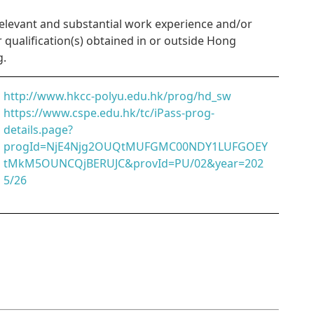
Relevant and substantial work experience and/or
r qualification(s) obtained in or outside Hong
g.
http://www.hkcc-polyu.edu.hk/prog/hd_sw
https://www.cspe.edu.hk/tc/iPass-prog-
details.page?
progId=NjE4Njg2OUQtMUFGMC00NDY1LUFGOEY
tMkM5OUNCQjBERUJC&provId=PU/02&year=202
5/26