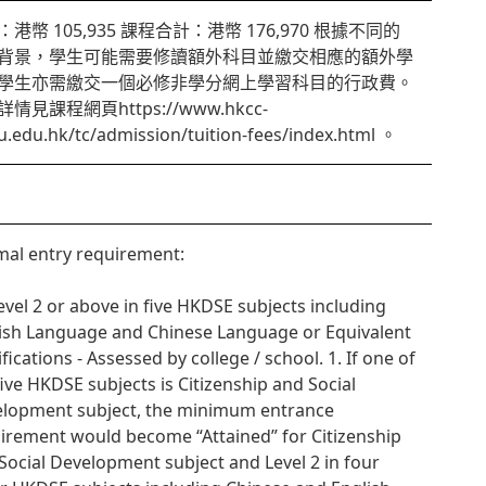
港幣 105,935 課程合計：港幣 176,970 根據不同的
背景，學生可能需要修讀額外科目並繳交相應的額外學
學生亦需繳交一個必修非學分網上學習科目的行政費。
情見課程網頁https://www.hkcc-
u.edu.hk/tc/admission/tuition-fees/index.html 。
al entry requirement:
Level 2 or above in five HKDSE subjects including
ish Language and Chinese Language or Equivalent
ifications - Assessed by college / school. 1. If one of
five HKDSE subjects is Citizenship and Social
lopment subject, the minimum entrance
irement would become “Attained” for Citizenship
Social Development subject and Level 2 in four