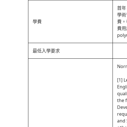
首年：
學術
學費
費。
費用詳
poly
最低入學要求
Norm
[1] 
Engl
qual
the 
Deve
requ
and 