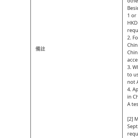
othe
Besi
1 or
HKDS
requ
2. F
Chin
備註
Chin
acce
3. W
to u
not 
4. A
in C
A te
[2] 
Sept
requ