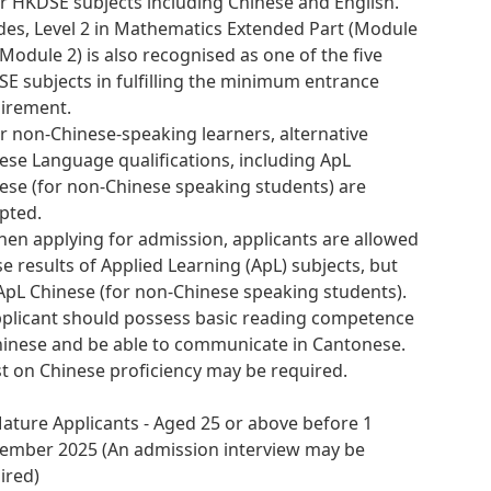
r HKDSE subjects including Chinese and English.
des, Level 2 in Mathematics Extended Part (Module
 Module 2) is also recognised as one of the five
E subjects in fulfilling the minimum entrance
irement.
or non-Chinese-speaking learners, alternative
ese Language qualifications, including ApL
ese (for non-Chinese speaking students) are
pted.
hen applying for admission, applicants are allowed
se results of Applied Learning (ApL) subjects, but
ApL Chinese (for non-Chinese speaking students).
pplicant should possess basic reading competence
hinese and be able to communicate in Cantonese.
st on Chinese proficiency may be required.
Mature Applicants - Aged 25 or above before 1
ember 2025 (An admission interview may be
ired)