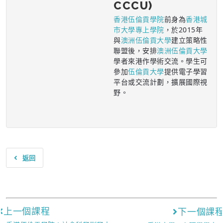
CCCU)
香港伍倫貢學院
前身為
香港城
市大學專上學院
，於2015年
與
澳洲伍倫貢大學
建立策略性
聯盟後，安排
澳洲伍倫貢大學
學者來港作學術交流。學生可
參加
伍倫貢大學
提供電子學習
平台或交流計劃，擴展國際視
野。
返回
上一個課程
下一個課