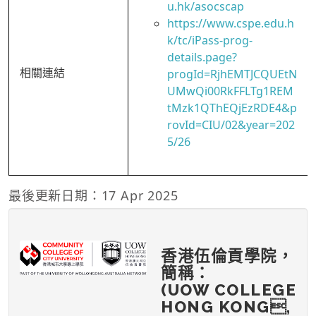
u.hk/asocscap
https://www.cspe.edu.h
k/tc/iPass-prog-
details.page?
相關連結
progId=RjhEMTJCQUEtN
UMwQi00RkFFLTg1REM
tMzk1QThEQjEzRDE4&p
rovId=CIU/02&year=202
5/26
最後更新日期：17 Apr 2025
香港伍倫貢學院，
簡稱：
(UOW COLLEGE
HONG KONG,