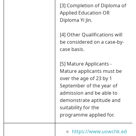
[3] Completion of Diploma of
Applied Education OR
Diploma Yi Jin.
[4] Other Qualifications will
be considered on a case-by-
case basis.
[5] Mature Applicants -
Mature applicants must be
over the age of 23 by 1
September of the year of
admission and be able to
demonstrate aptitude and
suitability for the
programme applied for.
https://www.uowchk.ed