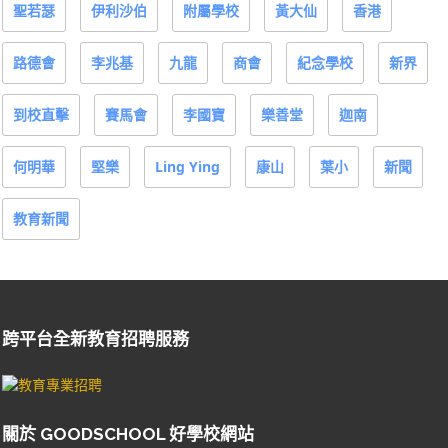
聖若瑟
伊利沙伯
附屬學校
黃大仙
香港
路德會
李兆基
九龍
商會
紀念學校
新界
到校直擊
賽馬會
李國寶
樂善堂
迦南
何明華
堅樂
Ling Ying
康山
葉小
新聞
教育新聞
跨平台全新教育招聘服務
關於 GOODSCHOOL 好學校網站