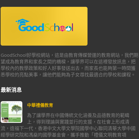
GoodSchool好學校網站，這是由教育傳媒營運的教育網站，我們期
望成為教育界和家長之間的橋樑，讓學界可以在這裡發放訊息，把
學校內的教學政策和好人好事發送出去，而家長也能夠第一時間獲
悉學校的亮點美事，讓他們能夠為子女尋找最適合的學校和課程。
最新消息
中華禮儀教育
為了讓學界在中國傳統文化涵養及品德教育的範疇
上，得到理論與實踐並行的支援，在社會上形成清
流，造福下一代，香港中文大學文學院國學中心聯同清華大學中國
經學研究院和馮燊均國學基金會，攜手推動「禮儀文明教育項