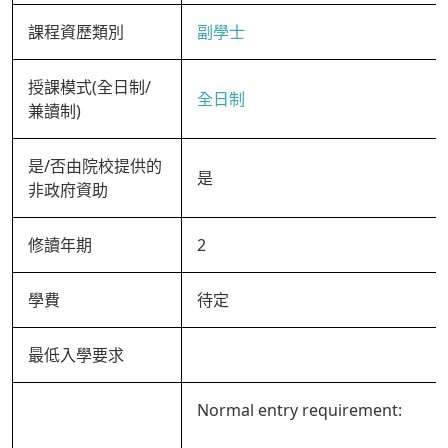
課程資歷類別
副學士
授課模式(全日制/
全日制
兼讀制)
是/否由院校提供的
是
非政府資助
修讀年期
2
學費
待定
最低入學要求
Normal entry requirement: