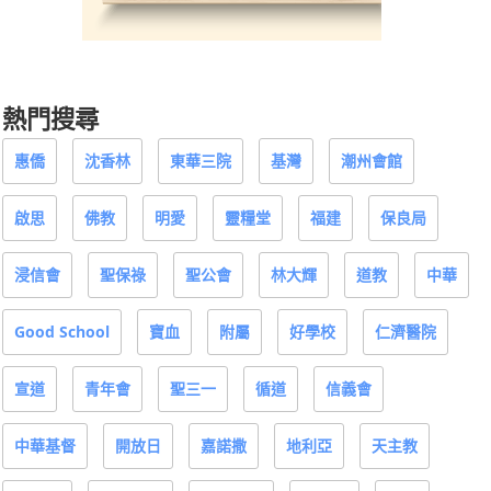
熱門搜尋
惠僑
沈香林
東華三院
基灣
潮州會館
啟思
佛教
明愛
靈糧堂
福建
保良局
浸信會
聖保祿
聖公會
林大輝
道教
中華
Good School
寶血
附屬
好學校
仁濟醫院
宣道
青年會
聖三一
循道
信義會
中華基督
開放日
嘉諾撒
地利亞
天主教