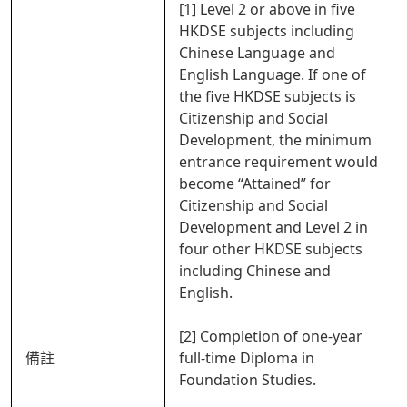
[1] Level 2 or above in five
HKDSE subjects including
Chinese Language and
English Language. If one of
the five HKDSE subjects is
Citizenship and Social
Development, the minimum
entrance requirement would
become “Attained” for
Citizenship and Social
Development and Level 2 in
four other HKDSE subjects
including Chinese and
English.
[2] Completion of one-year
備註
full-time Diploma in
Foundation Studies.