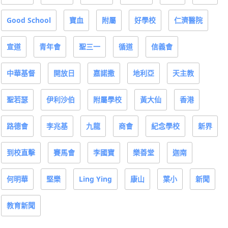
Good School
寶血
附屬
好學校
仁濟醫院
宣道
青年會
聖三一
循道
信義會
中華基督
開放日
嘉諾撒
地利亞
天主教
聖若瑟
伊利沙伯
附屬學校
黃大仙
香港
路德會
李兆基
九龍
商會
紀念學校
新界
到校直擊
賽馬會
李國寶
樂善堂
迦南
何明華
堅樂
Ling Ying
康山
葉小
新聞
教育新聞