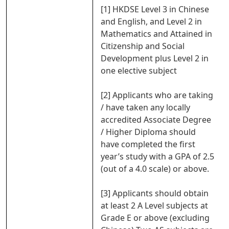
[1] HKDSE Level 3 in Chinese
and English, and Level 2 in
Mathematics and Attained in
Citizenship and Social
Development plus Level 2 in
one elective subject
[2] Applicants who are taking
/ have taken any locally
accredited Associate Degree
/ Higher Diploma should
have completed the first
year’s study with a GPA of 2.5
(out of a 4.0 scale) or above.
[3] Applicants should obtain
at least 2 A Level subjects at
Grade E or above (excluding