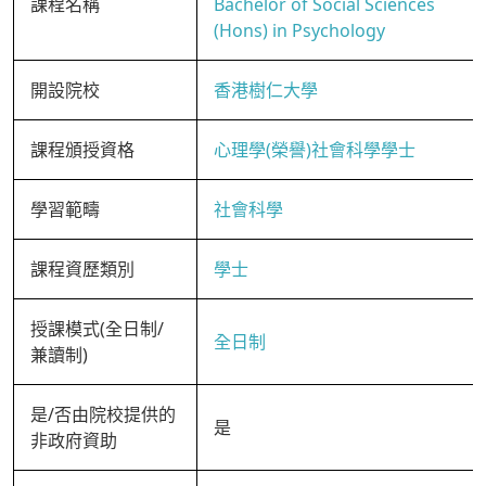
課程名稱
Bachelor of Social Sciences
(Hons) in Psychology
開設院校
香港樹仁大學
課程頒授資格
心理學(榮譽)社會科學學士
學習範疇
社會科學
課程資歷類別
學士
授課模式(全日制/
全日制
兼讀制)
是/否由院校提供的
是
非政府資助