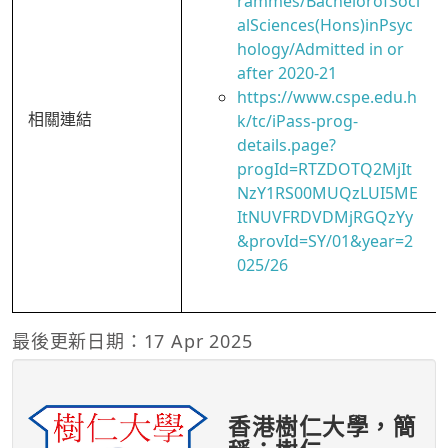
rammes/BachelorofSoci
alSciences(Hons)inPsyc
hology/Admitted in or
after 2020-21
https://www.cspe.edu.h
相關連結
k/tc/iPass-prog-
details.page?
progId=RTZDOTQ2MjIt
NzY1RS00MUQzLUI5ME
ItNUVFRDVDMjRGQzYy
&provId=SY/01&year=2
025/26
最後更新日期：17 Apr 2025
香港樹仁大學，簡