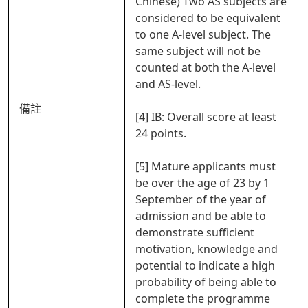
Chinese) Two AS subjects are
considered to be equivalent
to one A-level subject. The
same subject will not be
counted at both the A-level
and AS-level.
備註
[4] IB: Overall score at least
24 points.
[5] Mature applicants must
be over the age of 23 by 1
September of the year of
admission and be able to
demonstrate sufficient
motivation, knowledge and
potential to indicate a high
probability of being able to
complete the programme