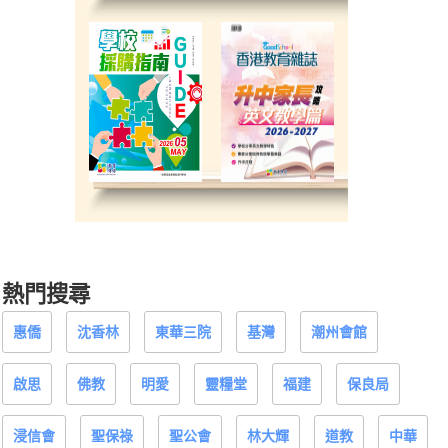
熱門搜尋
惠僑
沈香林
東華三院
基灣
潮州會館
啟思
佛教
明愛
靈糧堂
福建
保良局
浸信會
聖保祿
聖公會
林大輝
道教
中華