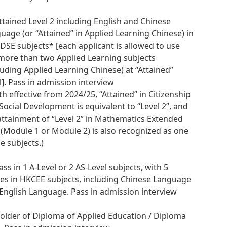
Attained Level 2 including English and Chinese
uage (or “Attained” in Applied Learning Chinese) in
DSE subjects* [each applicant is allowed to use
more than two Applied Learning subjects
luding Applied Learning Chinese) at “Attained”
l]. Pass in admission interview
th effective from 2024/25, “Attained” in Citizenship
Social Development is equivalent to “Level 2”, and
attainment of “Level 2” in Mathematics Extended
 (Module 1 or Module 2) is also recognized as one
he subjects.)
Pass in 1 A-Level or 2 AS-Level subjects, with 5
es in HKCEE subjects, including Chinese Language
English Language. Pass in admission interview
Holder of Diploma of Applied Education / Diploma