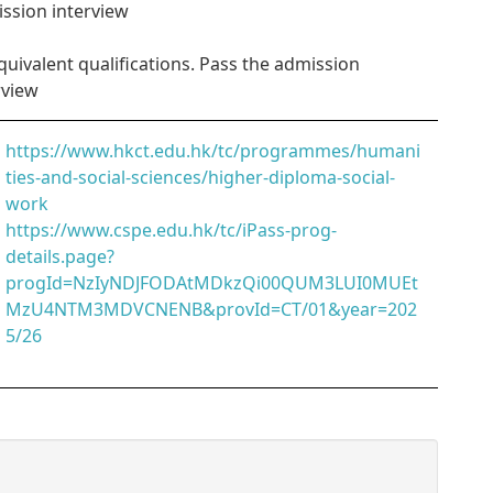
ssion interview
Equivalent qualifications. Pass the admission
rview
https://www.hkct.edu.hk/tc/programmes/humani
ties-and-social-sciences/higher-diploma-social-
work
https://www.cspe.edu.hk/tc/iPass-prog-
details.page?
progId=NzIyNDJFODAtMDkzQi00QUM3LUI0MUEt
MzU4NTM3MDVCNENB&provId=CT/01&year=202
5/26