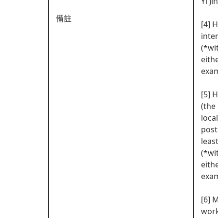
Yi J
備註
[4] 
inte
(*wi
eith
exam
[5] 
(the
loca
post
leas
(*wi
eith
exam
[6] 
work