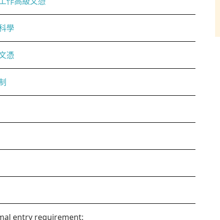
工作高級文憑
科學
文憑
制
al entry requirement: