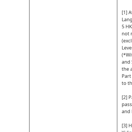
[1] 
Lang
5 HK
not 
(exc
Leve
(*Wi
and 
the 
Part
to t
[2] 
pass
and 
[3] 