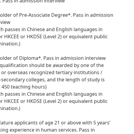
in. Pass in admission interview
Holder of Pre-Associate Degree*. Pass in admission
rview
th passes in Chinese and English languages in
er HKCEE or HKDSE (Level 2) or equivalent public
ination.)
Holder of Diploma*. Pass in admission interview
 qualification should be awarded by one of the
l or overseas recognized tertiary institutions /
-secondary colleges, and the length of study is
t 450 teaching hours)
th passes in Chinese and English languages in
er HKCEE or HKDSE (Level 2) or equivalent public
ination.)
Mature applicants of age 21 or above with 5 years’
ing experience in human services. Pass in