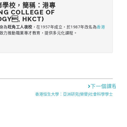
修學校，簡稱：港專
NG COLLEGE OF
GY, HKCT)
身為
旺角工人夜校
，在1957年成立，於1987年改名為
香港
致力推動職業專才教育，提供多元化課程。
下一個課程
香港恒生大學：亞洲研究(榮譽)社會科學學士